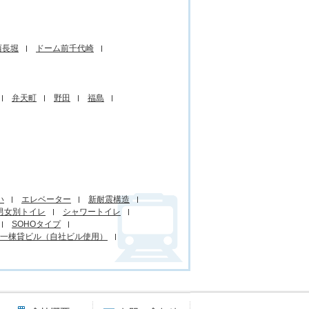
西長堀
ドーム前千代崎
弁天町
野田
福島
い
エレベーター
新耐震構造
男女別トイレ
シャワートイレ
SOHOタイプ
一棟貸ビル（自社ビル使用）
賃貸オフィスに関するご質問
会社概要
お問い合わせ