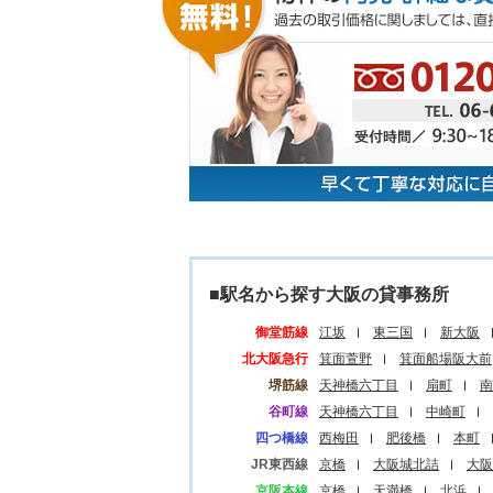
■駅名から探す大阪の貸事務所
御堂筋線
江坂
東三国
新大阪
北大阪急行
箕面萱野
箕面船場阪大前
堺筋線
天神橋六丁目
扇町
南
谷町線
天神橋六丁目
中崎町
四つ橋線
西梅田
肥後橋
本町
JR東西線
京橋
大阪城北詰
大阪
京阪本線
京橋
天満橋
北浜