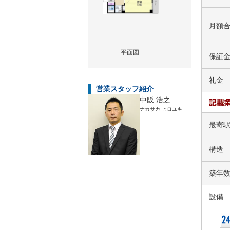
月額
平面図
保証
礼金
営業スタッフ紹介
中阪 浩之
ナカサカ ヒロユキ
最寄
構造
築年
設備