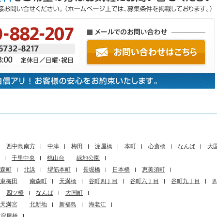
西中島南方
中津
梅田
淀屋橋
本町
心斎橋
なんば
大
千里中央
桃山台
緑地公園
森町
北浜
堺筋本町
長堀橋
日本橋
恵美須町
東梅田
南森町
天満橋
谷町四丁目
谷町六丁目
谷町九丁目
四ツ橋
なんば
大国町
天満宮
北新地
新福島
海老江
淀屋橋