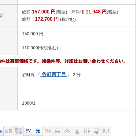
157,000
円
11,948
円
総額
(税抜)・坪単価
(税抜)
合計
172,700
円
総額
(税含む)
金
150,000 円
110,000円(税含む)
駅
谷町四丁目
谷町線 『
』 2 分
数
1980/1