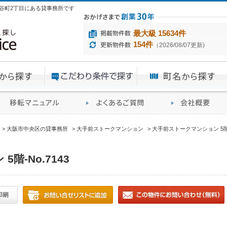
央区谷町2丁目にある貸事務所です
最大級 15634件
154件
（2026/08/07更新)
エリアから探す
目的から探す
ME
ィス仲介実績
移転マニュアル
賃貸オフィスに関す
大阪市中央区の貸事務所
大手前ストークマンション
大手前ストークマンション 5階-N
階-No.7143