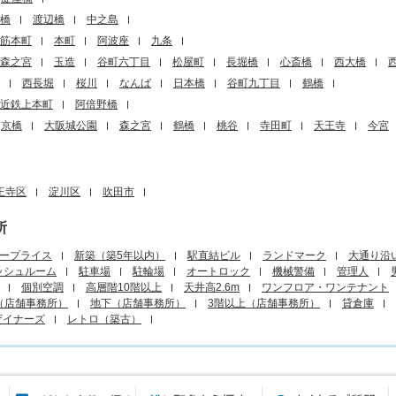
橋
渡辺橋
中之島
筋本町
本町
阿波座
九条
森之宮
玉造
谷町六丁目
松屋町
長堀橋
心斎橋
西大橋
西長堀
桜川
なんば
日本橋
谷町九丁目
鶴橋
近鉄上本町
阿倍野橋
京橋
大阪城公園
森之宮
鶴橋
桃谷
寺田町
天王寺
今宮
王寺区
淀川区
吹田市
所
ープライス
新築（築5年以内）
駅直結ビル
ランドマーク
大通り沿
ッシュルーム
駐車場
駐輪場
オートロック
機械警備
管理人
個別空調
高層階10階以上
天井高2.6m
ワンフロア・ワンテナント
（店舗事務所）
地下（店舗事務所）
3階以上（店舗事務所）
貸倉庫
ザイナーズ
レトロ（築古）
エリアから探す
目的から探す
町名から探す