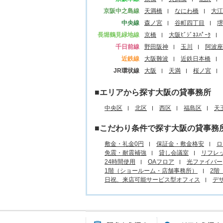
京阪中之島線
天満橋
なにわ橋
大江
中央線
森ノ宮
谷町四丁目
堺
長堀鶴見緑地線
京橋
大阪ﾋﾞｼﾞﾈｽﾊﾟｰｸ
千日前線
野田阪神
玉川
阿波座
近鉄線
大阪難波
近鉄日本橋
JR環状線
大阪
天満
桜ノ宮
■エリアから探す大阪の貸事務所
中央区
北区
西区
福島区
天
■こだわり条件で探す大阪の貸事務
敷金・礼金0円
保証金・敷金格安
ロ
免震・耐震補強
貸し会議室
リフレ
24時間使用
OAフロア
光ファイバー
1階（ショールーム・店舗事務所）
2階
日祝、来店可能サービス型オフィス
デ
駅名から探す所