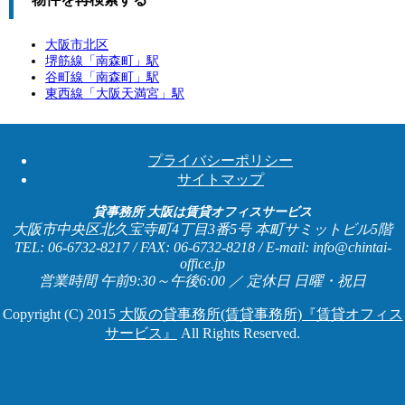
大阪市北区
堺筋線「
南森町
」駅
谷町線「
南森町
」駅
東西線「
大阪天満宮
」駅
プライバシーポリシー
サイトマップ
貸事務所 大阪は賃貸オフィスサービス
大阪市中央区北久宝寺町4丁目3番5号 本町サミットビル5階
TEL: 06-6732-8217 / FAX: 06-6732-8218 / E-mail: info@chintai-
office.jp
営業時間 午前9:30～午後6:00 ／ 定休日 日曜・祝日
Copyright (C) 2015
大阪の貸事務所(賃貸事務所)『賃貸オフィス
サービス』
All Rights Reserved.