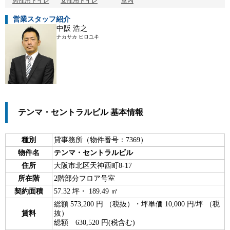
男性用トイレ
女性用トイレ
室内
営業スタッフ紹介
中阪 浩之
ナカサカ ヒロユキ
テンマ・セントラルビル 基本情報
種別
貸事務所（物件番号：7369）
物件名
テンマ・セントラルビル
住所
大阪市北区天神西町8-17
所在階
2階部分フロア号室
契約面積
57.32 坪・ 189.49 ㎡
総額 573,200 円 （税抜）・坪単価 10,000 円/坪 （税
賃料
抜）
総額 630,520 円(税含む)