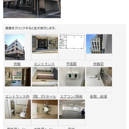
外観
エントランス
平面図
外観②
エントランス内
1階、EVホール
エアコン2系統
各階、給湯