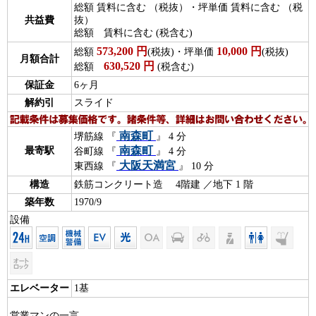
総額 賃料に含む （税抜）・坪単価 賃料に含む （税
共益費
抜）
総額 賃料に含む (税含む)
573,200
円
10,000
円
総額
(税抜)・坪単価
(税抜)
月額合計
630,520
円
総額
(税含む)
保証金
6ヶ月
解約引
スライド
南森町
堺筋線 『
』 4 分
南森町
最寄駅
谷町線 『
』 4 分
大阪天満宮
東西線 『
』 10 分
構造
鉄筋コンクリート造 4階建 ／地下 1 階
築年数
1970/9
設備
エレベーター
1基
営業マンの一言