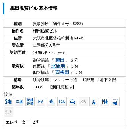
梅田滋賀ビル 基本情報
種別
貸事務所（物件番号：9283）
物件名
梅田滋賀ビル
住所
大阪市北区曾根崎新地1-1-49
所在階
11階部分A号室
契約面積
19.96 坪・ 65.99 ㎡
梅田
御堂筋線 『
』 6 分
北新地
最寄駅
東西線 『
』 3 分
西梅田
四ツ橋線 『
』 5 分
構造
鉄骨鉄筋コンクリート造 12階建 ／地下 2 階
築年数
1993/1 【新耐震基準】
設備
エレベーター
2基