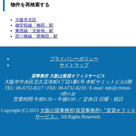
物件を再検索する
大阪市北区
御堂筋線「
梅田
」駅
東西線「
北新地
」駅
四ツ橋線「
西梅田
」駅
プライバシーポリシー
サイトマップ
貸事務所 大阪は賃貸オフィスサービス
大阪市中央区北久宝寺町4丁目3番5号 本町サミットビル5階
TEL: 06-6732-8217 / FAX: 06-6732-8218 / E-mail: info@chintai-
office.jp
営業時間 午前9:30～午後6:00 ／ 定休日 日曜・祝日
Copyright (C) 2015
大阪の貸事務所(賃貸事務所)『賃貸オフィス
サービス』
All Rights Reserved.