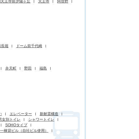
四天王寺前夕陽ヶ丘
天王寺
阿倍野
西長堀
ドーム前千代崎
弁天町
野田
福島
い
エレベーター
新耐震構造
男女別トイレ
シャワートイレ
SOHOタイプ
一棟貸ビル（自社ビル使用）