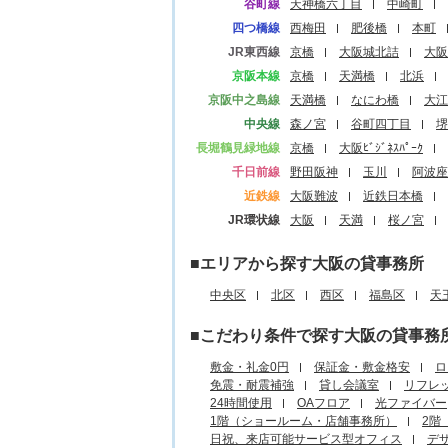
谷町線
天神橋六丁目
中崎町
四つ橋線
西梅田
肥後橋
本町
JR東西線
京橋
大阪城北詰
大阪
京阪本線
京橋
天満橋
北浜
京阪中之島線
天満橋
なにわ橋
大江
中央線
森ノ宮
谷町四丁目
堺
長堀鶴見緑地線
京橋
大阪ﾋﾞｼﾞﾈｽﾊﾟｰｸ
千日前線
野田阪神
玉川
阿波座
近鉄線
大阪難波
近鉄日本橋
JR環状線
大阪
天満
桜ノ宮
■エリアから探す大阪の貸事務所
中央区
北区
西区
福島区
天
■こだわり条件で探す大阪の貸事務
敷金・礼金0円
保証金・敷金格安
ロ
免震・耐震補強
貸し会議室
リフレ
24時間使用
OAフロア
光ファイバー
1階（ショールーム・店舗事務所）
2階
日祝、来店可能サービス型オフィス
デ