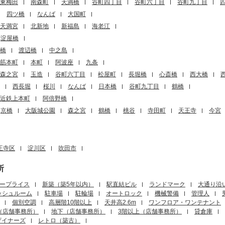
東梅田
南森町
天満橋
谷町四丁目
谷町六丁目
谷町九丁目
四ツ橋
なんば
大国町
天満宮
北新地
新福島
海老江
淀屋橋
橋
渡辺橋
中之島
筋本町
本町
阿波座
九条
森之宮
玉造
谷町六丁目
松屋町
長堀橋
心斎橋
西大橋
西長堀
桜川
なんば
日本橋
谷町九丁目
鶴橋
近鉄上本町
阿倍野橋
京橋
大阪城公園
森之宮
鶴橋
桃谷
寺田町
天王寺
今宮
王寺区
淀川区
吹田市
所
ープライス
新築（築5年以内）
駅直結ビル
ランドマーク
大通り沿
ッシュルーム
駐車場
駐輪場
オートロック
機械警備
管理人
個別空調
高層階10階以上
天井高2.6m
ワンフロア・ワンテナント
（店舗事務所）
地下（店舗事務所）
3階以上（店舗事務所）
貸倉庫
ザイナーズ
レトロ（築古）