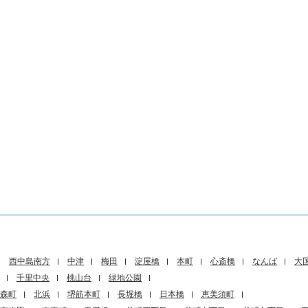
西中島南方
中津
梅田
淀屋橋
本町
心斎橋
なんば
大
千里中央
桃山台
緑地公園
森町
北浜
堺筋本町
長堀橋
日本橋
恵美須町