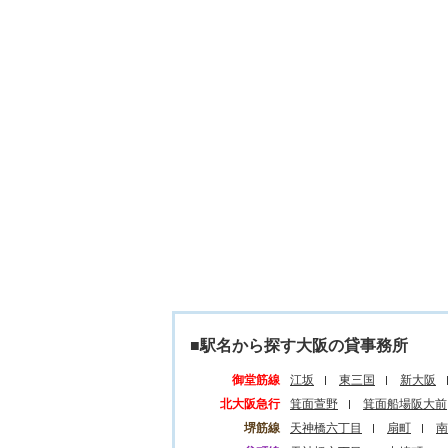
■駅名から探す大阪の貸事務所
御堂筋線
江坂
東三国
新大阪
北大阪急行
箕面萱野
箕面船場阪大前
堺筋線
天神橋六丁目
扇町
南