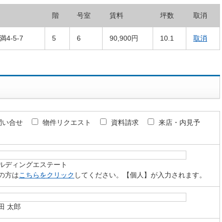
階
号室
賃料
坪数
取消
4-5-7
5
6
90,900円
10.1
取消
問い合せ
物件リクエスト
資料請求
来店・内見予
ルディングエステート
の方は
こちらをクリック
してください。【個人】が入力されます。
田 太郎