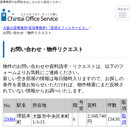
貸事務所のお問合せはこちらから送信ください
大阪の貸事務所(賃貸事務所)『賃貸オフィスサービス』
>
お問い合わせ・物件リクエスト
お問い合わせ・物件リクエスト
物件のお問い合わせや資料請求・リクエストは、以下のフ
ォームよりお気軽にご連絡ください。
新しい空き部屋の情報は毎日随時入りますので、お探しの
条件を直接お知らせいただければ、物件検索にまだ反映さ
れていない情報からお調べいたします。
号
取
駅名
所在地
階
賃料
坪数
No.
室
消
堺筋本
2,168,740
取
大阪市中央区本町
55084
6
154.91
円
町
1-3-15
消