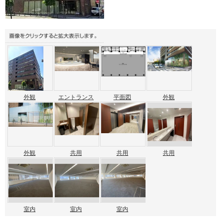
外観
エントランス
平面図
外観
外観
共用
共用
共用
室内
室内
室内