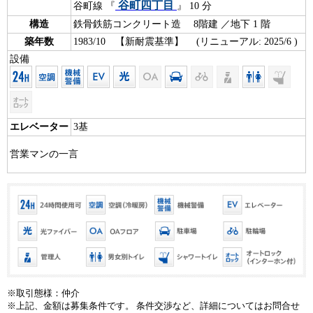
谷町四丁目
谷町線 『
』 10 分
構造
鉄骨鉄筋コンクリート造 8階建 ／地下 1 階
築年数
1983/10 【新耐震基準】 (リニューアル: 2025/6 )
設備
エレベーター
3基
営業マンの一言
※取引態様：仲介
※上記、金額は募集条件です。 条件交渉など、詳細についてはお問合せ