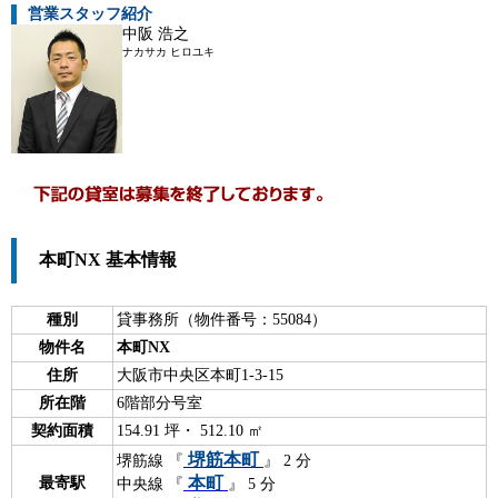
営業スタッフ紹介
中阪 浩之
ナカサカ ヒロユキ
本町NX 基本情報
種別
貸事務所（物件番号：55084）
物件名
本町NX
住所
大阪市中央区本町1-3-15
所在階
6階部分号室
契約面積
154.91 坪・ 512.10 ㎡
堺筋本町
堺筋線 『
』 2 分
本町
最寄駅
中央線 『
』 5 分