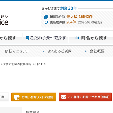
最大級 15642件
264件
（2026/08/09更新)
エリアから探す
目的から探す
ME
ィス仲介実績
移転マニュアル
賃貸オフィスに関す
大阪市北区の貸事務所
日辰ビル
貸事務所