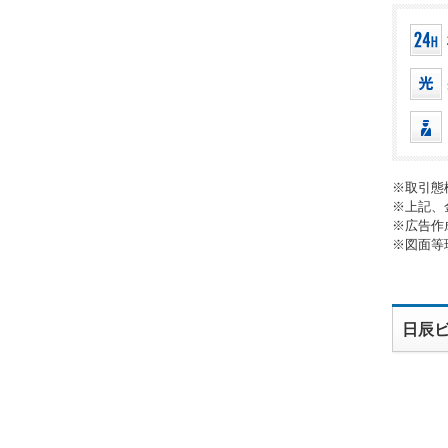
※取引態
※上記、
※広告作
※図面等
日辰