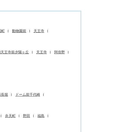
国町
動物園前
天王寺
四天王寺前夕陽ヶ丘
天王寺
阿倍野
西長堀
ドーム前千代崎
弁天町
野田
福島