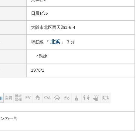
名
日辰ビル
大阪市北区西天満1-6-4
駅
北浜
堺筋線 『
』 3 分
4階建
数
1978/1
マンの一言