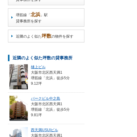
北浜
堺筋線「
」駅
貸事務所を探す
坪数
近隣のよく似た
の物件を探す
近隣のよく似た坪数の貸事務所
樋上ビル
大阪市北区西天満1
堺筋線「北浜」徒歩5分
9.12坪
パークビル中之島
大阪市北区西天満1
堺筋線「北浜」徒歩5分
9.81坪
西天満USUIビル
大阪市北区西天満1