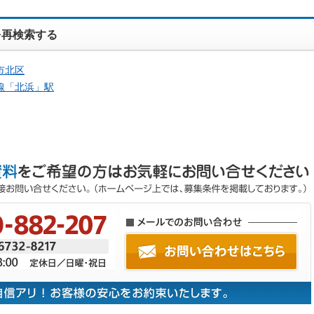
を再検索する
市北区
線「
北浜
」駅