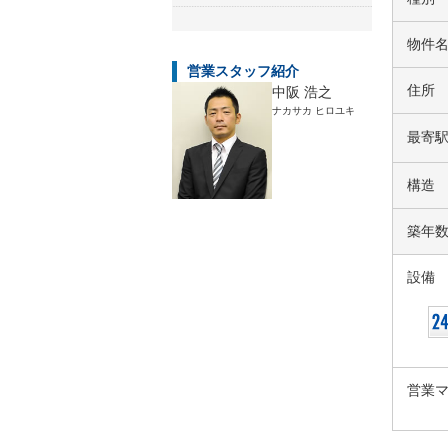
物件
営業スタッフ紹介
住所
中阪 浩之
ナカサカ ヒロユキ
最寄
構造
築年
設備
営業