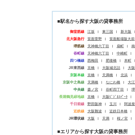
■駅名から探す大阪の貸事務所
御堂筋線
江坂
東三国
新大阪
北大阪急行
箕面萱野
箕面船場阪大前
堺筋線
天神橋六丁目
扇町
南
谷町線
天神橋六丁目
中崎町
四つ橋線
西梅田
肥後橋
本町
JR東西線
京橋
大阪城北詰
大阪
京阪本線
京橋
天満橋
北浜
京阪中之島線
天満橋
なにわ橋
大江
中央線
森ノ宮
谷町四丁目
堺
長堀鶴見緑地線
京橋
大阪ﾋﾞｼﾞﾈｽﾊﾟｰｸ
千日前線
野田阪神
玉川
阿波座
近鉄線
大阪難波
近鉄日本橋
JR環状線
大阪
天満
桜ノ宮
■エリアから探す大阪の貸事務所