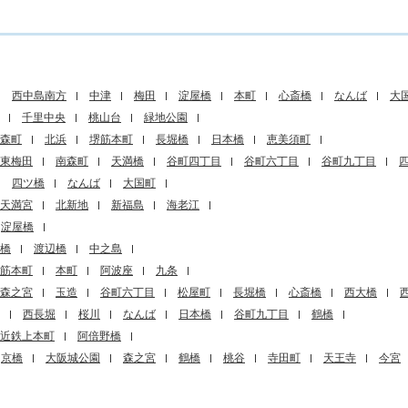
西中島南方
中津
梅田
淀屋橋
本町
心斎橋
なんば
大
千里中央
桃山台
緑地公園
森町
北浜
堺筋本町
長堀橋
日本橋
恵美須町
東梅田
南森町
天満橋
谷町四丁目
谷町六丁目
谷町九丁目
四ツ橋
なんば
大国町
天満宮
北新地
新福島
海老江
淀屋橋
橋
渡辺橋
中之島
筋本町
本町
阿波座
九条
森之宮
玉造
谷町六丁目
松屋町
長堀橋
心斎橋
西大橋
西長堀
桜川
なんば
日本橋
谷町九丁目
鶴橋
近鉄上本町
阿倍野橋
京橋
大阪城公園
森之宮
鶴橋
桃谷
寺田町
天王寺
今宮