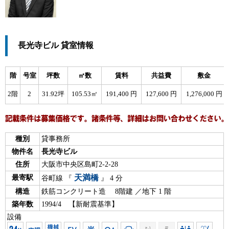
長光寺ビル 貸室情報
階
号室
坪数
㎡数
賃料
共益費
敷金
2階
2
31.92坪
105.53㎡
191,400 円
127,600 円
1,276,000 円
種別
貸事務所
物件名
長光寺ビル
住所
大阪市中央区島町2-2-28
天満橋
最寄駅
谷町線 『
』 4 分
構造
鉄筋コンクリート造 8階建 ／地下 1 階
築年数
1994/4 【新耐震基準】
設備