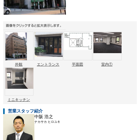
外観
エントランス
平面図
室内①
ミニキッチン
営業スタッフ紹介
中阪 浩之
ナカサカ ヒロユキ