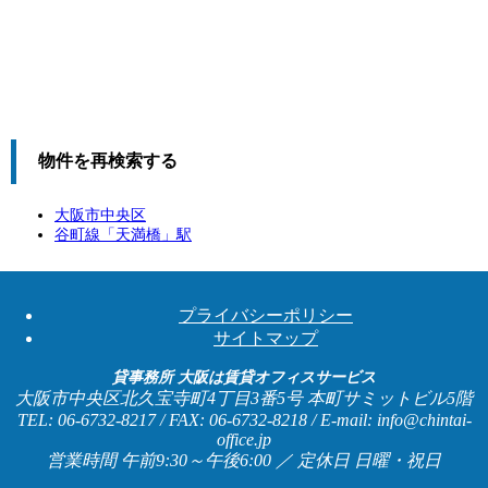
物件を再検索する
大阪市中央区
谷町線「
天満橋
」駅
プライバシーポリシー
サイトマップ
貸事務所 大阪は賃貸オフィスサービス
大阪市中央区北久宝寺町4丁目3番5号 本町サミットビル5階
TEL: 06-6732-8217 / FAX: 06-6732-8218 / E-mail: info@chintai-
office.jp
営業時間 午前9:30～午後6:00 ／ 定休日 日曜・祝日