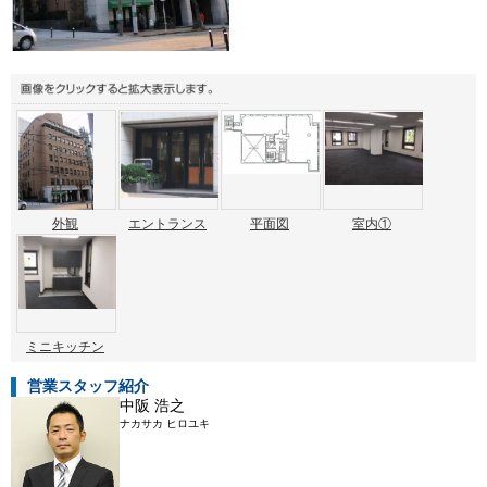
外観
エントランス
平面図
室内①
ミニキッチン
営業スタッフ紹介
中阪 浩之
ナカサカ ヒロユキ