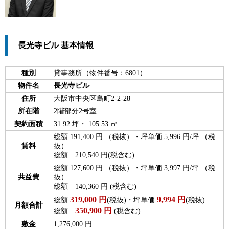
長光寺ビル 基本情報
種別
貸事務所（物件番号：6801）
物件名
長光寺ビル
住所
大阪市中央区島町2-2-28
所在階
2階部分2号室
契約面積
31.92 坪・ 105.53 ㎡
総額 191,400 円 （税抜）・坪単価 5,996 円/坪 （税
賃料
抜）
総額 210,540 円(税含む)
総額 127,600 円 （税抜）・坪単価 3,997 円/坪 （税
共益費
抜）
総額 140,360 円 (税含む)
319,000
円
9,994
円
総額
(税抜)・坪単価
(税抜)
月額合計
350,900
円
総額
(税含む)
敷金
1,276,000 円