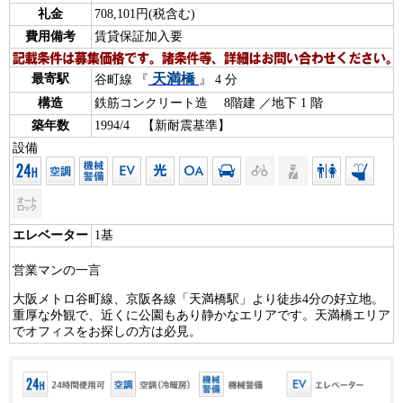
礼金
708,101円(税含む)
費用備考
賃貸保証加入要
天満橋
最寄駅
谷町線 『
』 4 分
構造
鉄筋コンクリート造 8階建 ／地下 1 階
築年数
1994/4 【新耐震基準】
設備
エレベーター
1基
営業マンの一言
大阪メトロ谷町線、京阪各線「天満橋駅」より徒歩4分の好立地。
重厚な外観で、近くに公園もあり静かなエリアです。天満橋エリア
でオフィスをお探しの方は必見。