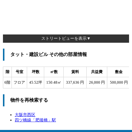
ストリートビューを表示▼
タット・建設ビル その他の部屋情報
階
号室
坪数
㎡数
賃料
共益費
敷金
6階
フロア
45.52坪
150.48㎡
337,636 円
26,000 円
500,000 円
物件を再検索する
大阪市西区
四ツ橋線「
肥後橋
」駅