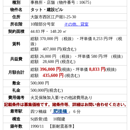
種別
事務所・店舗（物件番号：10675）
物件名
タット・建設ビル
住所
大阪市西区江戸堀1-25-30
所在階
10階部分号室
その他、貸室
契約面積
44.83 坪・ 148.20 ㎡
総額 370,000 円 （税抜）・坪単価 8,253 円/坪 （税
賃料
抜）
総額 407,000 円(税含む)
総額 26,000 円 （税抜）・坪単価 580 円/坪 （税抜）
共益費
総額 28,600 円 (税含む)
396,000
円
8,833
円
総額
(税抜)・坪単価
(税抜)
月額合計
435,600
円
総額
(税含む)
敷金
500,000 円
礼金
500,000円(税含む)
費用備考
火災保険加入要/その他諸費用あり
肥後橋
最寄駅
四ツ橋線 『
』 6 分
構造
S(鉄骨)造 10階建
築年数
1990/11 【新耐震基準】