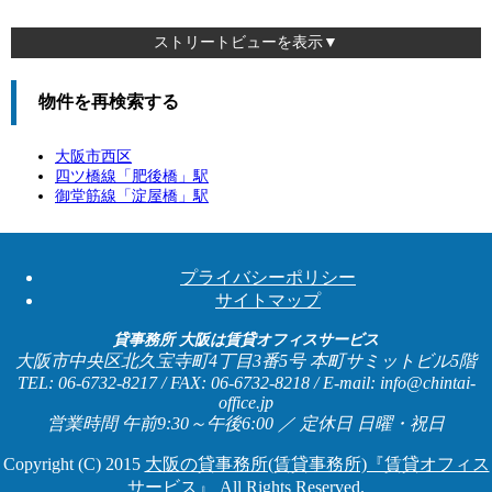
ストリートビューを表示▼
物件を再検索する
大阪市西区
四ツ橋線「
肥後橋
」駅
御堂筋線「
淀屋橋
」駅
プライバシーポリシー
サイトマップ
貸事務所 大阪は賃貸オフィスサービス
大阪市中央区北久宝寺町4丁目3番5号 本町サミットビル5階
TEL: 06-6732-8217 / FAX: 06-6732-8218 / E-mail: info@chintai-
office.jp
営業時間 午前9:30～午後6:00 ／ 定休日 日曜・祝日
Copyright (C) 2015
大阪の貸事務所(賃貸事務所)『賃貸オフィス
サービス』
All Rights Reserved.