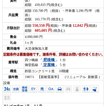
賃料
抜）
総額 439,835 円(税含む)
総額 150,700 円 （税抜）・坪単価 3,296 円/坪 （税
共益費
抜）
総額 165,770 円 (税含む)
550,550
円
12,042
円
総額
(税抜)・坪単価
(税抜)
月額合計
605,605
円
総額
(税含む)
敷金
4,000,000 円
礼金
1ヶ月
費用備考
火災保険加入要
肥後橋
四ツ橋線 『
』 1 分
最寄駅
淀屋橋
御堂筋線 『
』 5 分
構造
鉄筋コンクリート造 10階建
築年数
1987/1 【新耐震基準】 (リニューアル: 新耐震 )
設備
エレベーター
1基 9人乗