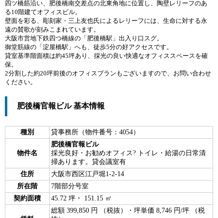
四ツ橋筋沿い、肥後橋南交差点の北東角地に位置し、陶壁レリーフのあ
る10階建てオフィスビル。
壁面を彩る、彫刻家・三上友也氏によるレリーフには、生命に対する永
遠の賛歌が刻みこまれています。
大阪市営地下鉄四つ橋線の「肥後橋駅」出入り口スグ。
御堂筋線の「淀屋橋駅」へも、徒歩5分の好アクセスです。
貸室基準階面積は約45坪あり、採光の良い快適なオフィススペースを確
保。
2分割した約20坪前後のオフィスプランもございますので、お問い合わせ
ください。
肥後橋官報ビル 基本情報
種別
貸事務所（物件番号：4054）
肥後橋官報ビル
物件名
採光良好・お勧めオフィス? トイレ・給湯の日常清
掃あります。貸会議室有
住所
大阪市西区江戸堀1-2-14
所在階
7階部分号室
契約面積
45.72 坪・ 151.15 ㎡
総額 399,850 円 （税抜）・坪単価 8,746 円/坪 （税