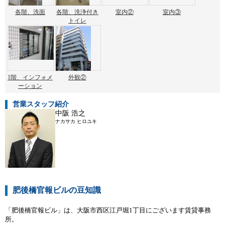
各階、洗面
各階、洗浄付き
室内②
室内③
トイレ
1階、インフォメ
外観②
ーション
営業スタッフ紹介
中阪 浩之
ナカサカ ヒロユキ
肥後橋官報ビルの豆知識
「肥後橋官報ビル」は、大阪市西区江戸堀1丁目にございます賃貸事務
所。