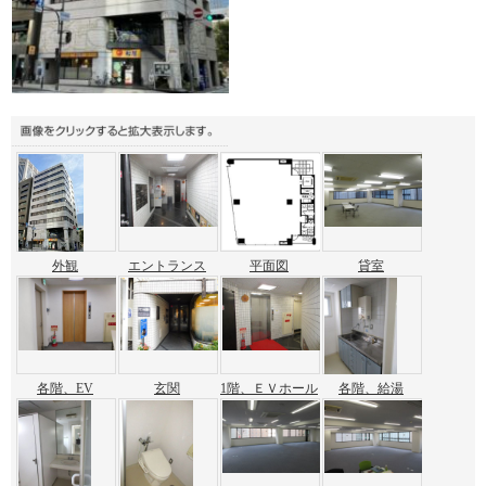
外観
エントランス
平面図
貸室
各階、EV
玄関
1階、ＥＶホール
各階、給湯