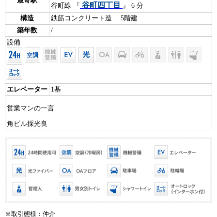
最寄駅
谷町四丁目
谷町線 『
』 6 分
構造
鉄筋コンクリート造 5階建
築年数
/
設備
エレベーター
1基
営業マンの一言
角ビル採光良
※取引態様：仲介