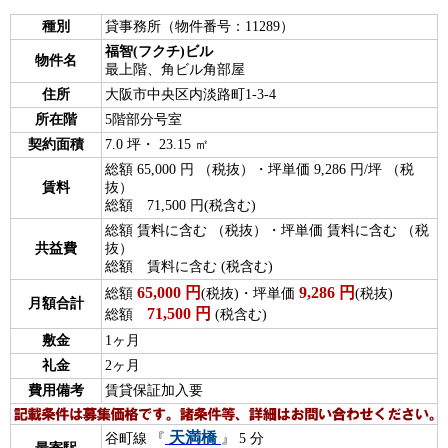
種別
貸事務所（物件番号：11289）
福智(フクチ)ビル
物件名
最上階、角ビル角部屋
住所
大阪市中央区内淡路町1-3-4
所在階
5階部分号室
契約面積
7.0 坪・ 23.15 ㎡
総額 65,000 円 （税抜）・坪単価 9,286 円/坪 （税
賃料
抜）
総額 71,500 円(税含む)
総額 賃料に含む （税抜）・坪単価 賃料に含む （税
共益費
抜）
総額 賃料に含む (税含む)
65,000
円
9,286
円
総額
(税抜)・坪単価
(税抜)
月額合計
71,500
円
総額
(税含む)
敷金
1ヶ月
礼金
2ヶ月
費用備考
賃貸保証加入要
天満橋
谷町線 『
』 5 分