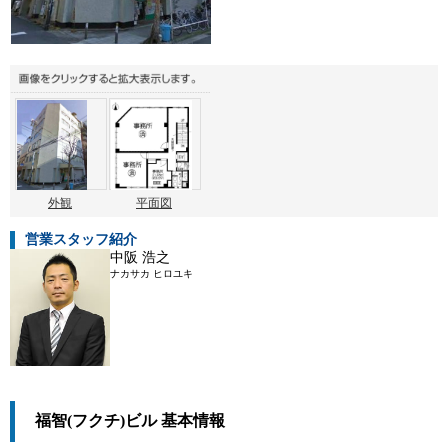
外観
平面図
営業スタッフ紹介
中阪 浩之
ナカサカ ヒロユキ
福智(フクチ)ビル 基本情報