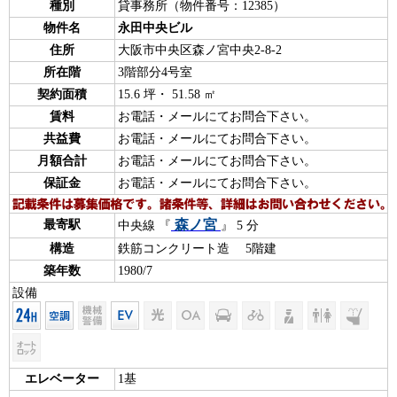
種別
貸事務所（物件番号：12385）
物件名
永田中央ビル
住所
大阪市中央区森ノ宮中央2-8-2
所在階
3階部分4号室
契約面積
15.6 坪・ 51.58 ㎡
賃料
お電話・メールにてお問合下さい。
共益費
お電話・メールにてお問合下さい。
月額合計
お電話・メールにてお問合下さい。
保証金
お電話・メールにてお問合下さい。
森ノ宮
最寄駅
中央線 『
』 5 分
構造
鉄筋コンクリート造 5階建
築年数
1980/7
設備
エレベーター
1基