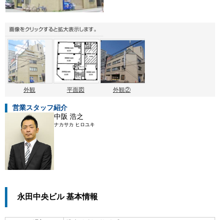
外観
平面図
外観②
営業スタッフ紹介
中阪 浩之
ナカサカ ヒロユキ
永田中央ビル 基本情報