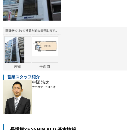
外観
平面図
営業スタッフ紹介
中阪 浩之
ナカサカ ヒロユキ
長堀橋ZENSHIN,BLD 基本情報