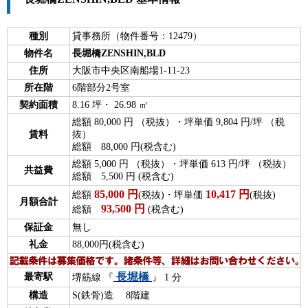
種別
貸事務所（物件番号：12479）
物件名
長堀橋ZENSHIN,BLD
住所
大阪市中央区南船場1-11-23
所在階
6階部分2号室
契約面積
8.16 坪・ 26.98 ㎡
総額 80,000 円 （税抜）・坪単価 9,804 円/坪 （税
賃料
抜）
総額 88,000 円(税含む)
総額 5,000 円 （税抜）・坪単価 613 円/坪 （税抜）
共益費
総額 5,500 円 (税含む)
85,000
円
10,417
円
総額
(税抜)・坪単価
(税抜)
月額合計
93,500
円
総額
(税含む)
保証金
無し
礼金
88,000円(税含む)
長堀橋
最寄駅
堺筋線 『
』 1 分
構造
S(鉄骨)造 8階建