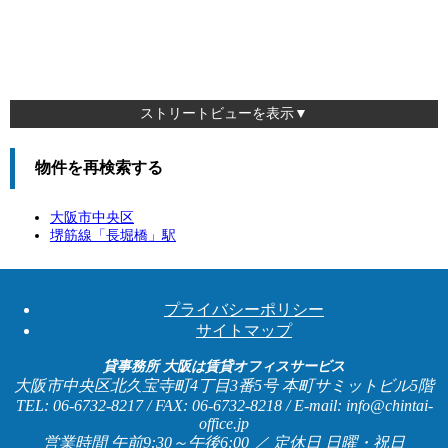
ストリートビューを表示▼
物件を再検索する
大阪市中央区
堺筋線「
長堀橋
」駅
プライバシーポリシー
サイトマップ
貸事務所 大阪は賃貸オフィスサービス
大阪市中央区北久宝寺町4丁目3番5号 本町サミットビル5階
TEL: 06-6732-8217 / FAX: 06-6732-8218 / E-mail: info@chintai-
office.jp
営業時間 午前9:30～午後6:00 ／ 定休日 日曜・祝日