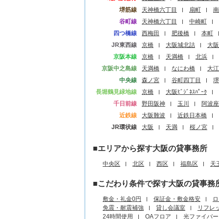
堺筋線
天神橋六丁目
扇町
南
谷町線
天神橋六丁目
中崎町
四つ橋線
西梅田
肥後橋
本町
JR東西線
京橋
大阪城北詰
大阪
京阪本線
京橋
天満橋
北浜
京阪中之島線
天満橋
なにわ橋
大江
中央線
森ノ宮
谷町四丁目
堺
長堀鶴見緑地線
京橋
大阪ﾋﾞｼﾞﾈｽﾊﾟｰｸ
千日前線
野田阪神
玉川
阿波座
近鉄線
大阪難波
近鉄日本橋
JR環状線
大阪
天満
桜ノ宮
■エリアから探す大阪の貸事務所
中央区
北区
西区
福島区
天
■こだわり条件で探す大阪の貸事務
敷金・礼金0円
保証金・敷金格安
ロ
免震・耐震補強
貸し会議室
リフレ
24時間使用
OAフロア
光ファイバー