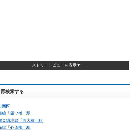
ストリートビューを表示▼
を再検索する
市西区
橋線「
四ツ橋
」駅
鶴見緑地線「
西大橋
」駅
筋線「
心斎橋
」駅