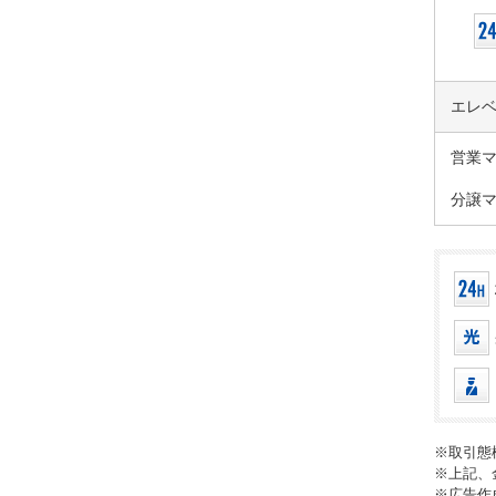
エレ
営業
分譲
※取引態
※上記、
※広告作