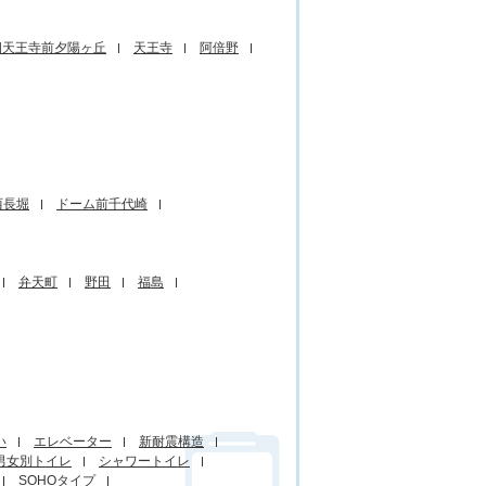
四天王寺前夕陽ヶ丘
天王寺
阿倍野
西長堀
ドーム前千代崎
弁天町
野田
福島
い
エレベーター
新耐震構造
男女別トイレ
シャワートイレ
SOHOタイプ