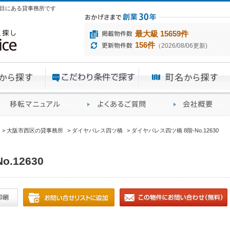
1丁目にある貸事務所です
最大級 15659件
156件
（2026/08/06更新)
エリアから探す
目的から探す
ME
ィス仲介実績
移転マニュアル
賃貸オフィスに関す
大阪市西区の貸事務所
ダイヤパレス四ツ橋
ダイヤパレス四ツ橋 8階-No.12630
.12630