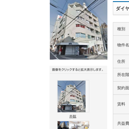
ダイヤ
種別
物件
住所
所在
契約
賃料
外観
共益