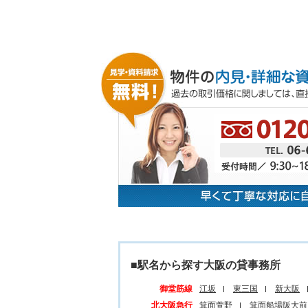
■駅名から探す大阪の貸事務所
御堂筋線
江坂
東三国
新大阪
北大阪急行
箕面萱野
箕面船場阪大前