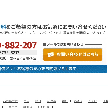
西中島南方
中津
梅田
淀屋橋
本町
心斎橋
なんば
大
千里中央
桃山台
緑地公園