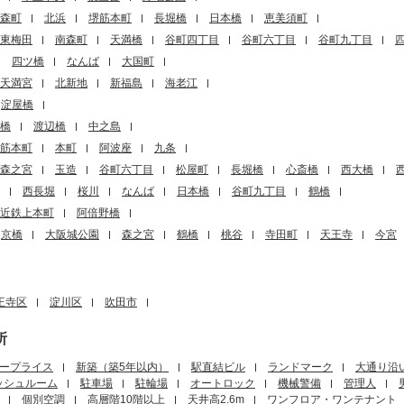
森町
北浜
堺筋本町
長堀橋
日本橋
恵美須町
東梅田
南森町
天満橋
谷町四丁目
谷町六丁目
谷町九丁目
四ツ橋
なんば
大国町
天満宮
北新地
新福島
海老江
淀屋橋
橋
渡辺橋
中之島
筋本町
本町
阿波座
九条
森之宮
玉造
谷町六丁目
松屋町
長堀橋
心斎橋
西大橋
西長堀
桜川
なんば
日本橋
谷町九丁目
鶴橋
近鉄上本町
阿倍野橋
京橋
大阪城公園
森之宮
鶴橋
桃谷
寺田町
天王寺
今宮
王寺区
淀川区
吹田市
所
ープライス
新築（築5年以内）
駅直結ビル
ランドマーク
大通り沿
ッシュルーム
駐車場
駐輪場
オートロック
機械警備
管理人
個別空調
高層階10階以上
天井高2.6m
ワンフロア・ワンテナント