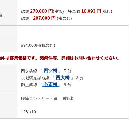
270,000
円
10,093
円
総額
(税抜)・坪単価
(税抜)
合計
297,000
円
総額
(税含む)
594,000円(税含む)
四ツ橋
四ツ橋線 『
』 5 分
駅
西大橋
長堀鶴見緑地線 『
』 3 分
心斎橋
御堂筋線 『
』 9 分
鉄筋コンクリート造 9階建
数
1981/10