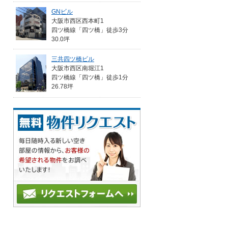
GNビル
大阪市西区西本町1
四ツ橋線「四ツ橋」徒歩3分
30.0坪
三共四ツ橋ビル
大阪市西区南堀江1
四ツ橋線「四ツ橋」徒歩1分
26.78坪