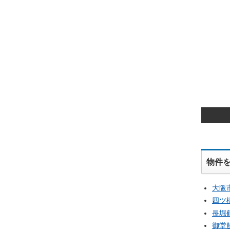
物件
大阪
四ツ
長堀
御堂