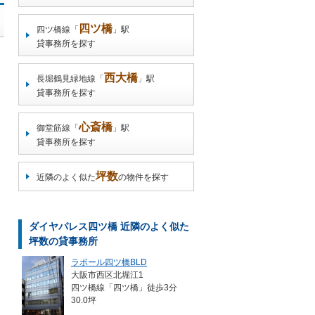
四ツ橋
四ツ橋線「
」駅
貸事務所を探す
西大橋
長堀鶴見緑地線「
」駅
貸事務所を探す
心斎橋
御堂筋線「
」駅
貸事務所を探す
坪数
近隣のよく似た
の物件を探す
ダイヤパレス四ツ橋 近隣のよく似た
坪数の貸事務所
ラポール四ツ橋BLD
大阪市西区北堀江1
四ツ橋線「四ツ橋」徒歩3分
30.0坪