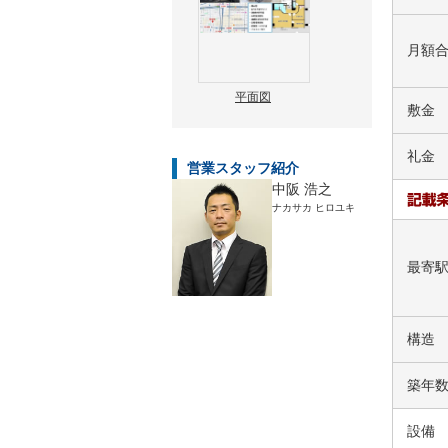
月額
平面図
敷金
礼金
営業スタッフ紹介
中阪 浩之
ナカサカ ヒロユキ
最寄
構造
築年
設備