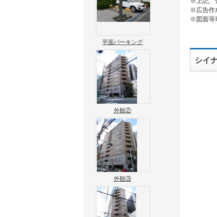
※上記、
※広告作
※図面等
平面パーキング
シイ
外観②
外観③