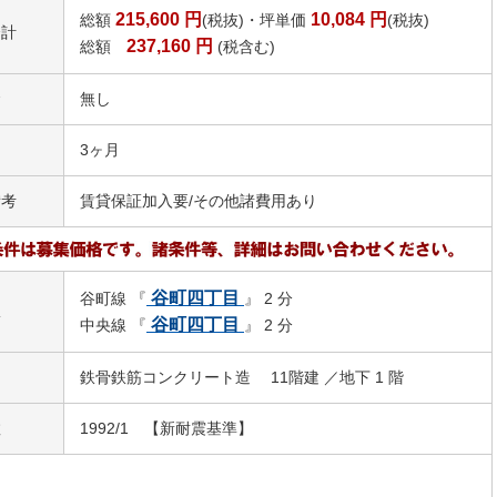
215,600
円
10,084
円
総額
(税抜)・坪単価
(税抜)
合計
237,160
円
総額
(税含む)
金
無し
3ヶ月
備考
賃貸保証加入要/その他諸費用あり
谷町四丁目
谷町線 『
』 2 分
駅
谷町四丁目
中央線 『
』 2 分
鉄骨鉄筋コンクリート造 11階建 ／地下 1 階
数
1992/1 【新耐震基準】