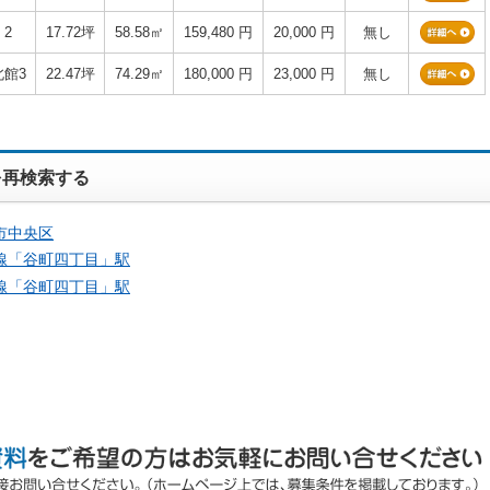
2
17.72坪
58.58㎡
159,480 円
20,000 円
無し
北館3
22.47坪
74.29㎡
180,000 円
23,000 円
無し
を再検索する
市中央区
線「
谷町四丁目
」駅
線「
谷町四丁目
」駅