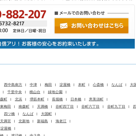
西中島南方
中津
梅田
淀屋橋
本町
心斎橋
なんば
大
千里中央
桃山台
緑地公園
森町
北浜
堺筋本町
長堀橋
日本橋
恵美須町
東梅田
南森町
天満橋
谷町四丁目
谷町六丁目
谷町九丁目
四ツ橋
なんば
大国町
天満宮
北新地
新福島
海老江
淀屋橋
橋
渡辺橋
中之島