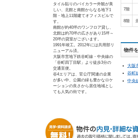
タイル貼りのバイカラー外観が美
7階
しい、北館と南館からなる地下1
階・地上11階建てオフィスビルで
8階
す。
南館が約40坪のワンフロア貸し、
北館は約70坪の広さがあり15坪～
20坪の貸室がございます。
1991年竣工。2012年には共用部リ
物件
ニューアル済。
大阪市営地下鉄谷町線・中央線の
「谷町四丁目駅」より徒歩3分の
大阪
交通至便。
谷町
谷4エリアは、官公庁関連の企業
が多い中、公園の緑も豊かなロケ
中央
ーションの良さから居住地域とし
ても人気の街です。