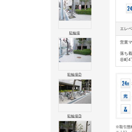
エレ
駐輪場
営業
落ち
谷町4
駐輪場②
駐輪場③
※取引態