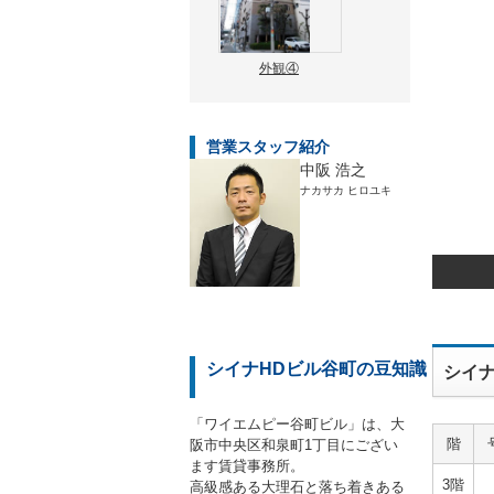
外観④
営業スタッフ紹介
中阪 浩之
ナカサカ ヒロユキ
シイナHDビル谷町の豆知識
シイナ
「ワイエムピー谷町ビル」は、大
階
阪市中央区和泉町1丁目にござい
ます賃貸事務所。
3階
高級感ある大理石と落ち着きある