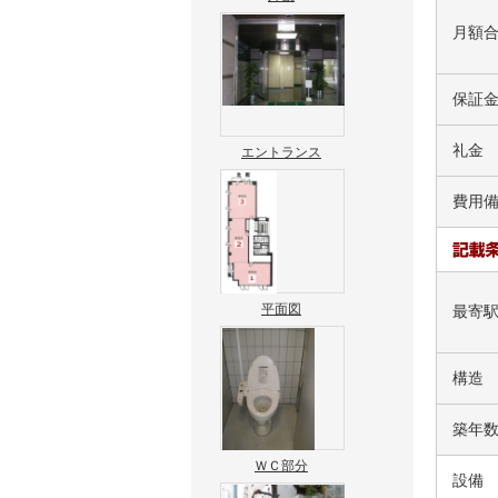
月額
保証
礼金
エントランス
費用
平面図
最寄
構造
築年
ＷＣ部分
設備