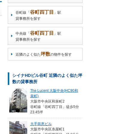
谷町四丁目
谷町線「
」駅
貸事務所を探す
谷町四丁目
中央線「
」駅
貸事務所を探す
坪数
近隣のよく似た
の物件を探す
シイナHDビル谷町 近隣のよく似た坪
数の貸事務所
The Lucent 大阪中央(HC90和
泉町)
大阪市中央区和泉町2
谷町線「谷町四丁目」徒歩5分
23.45坪
大手前恵ビル
大阪市中央区糸屋町1