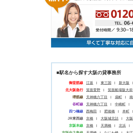
■駅名から探す大阪の貸事務所
御堂筋線
江坂
東三国
新大阪
北大阪急行
箕面萱野
箕面船場阪大前
堺筋線
天神橋六丁目
扇町
南
谷町線
天神橋六丁目
中崎町
四つ橋線
西梅田
肥後橋
本町
JR東西線
京橋
大阪城北詰
大阪
京阪本線
京橋
天満橋
北浜
京阪中之島線
天満橋
なにわ橋
大江