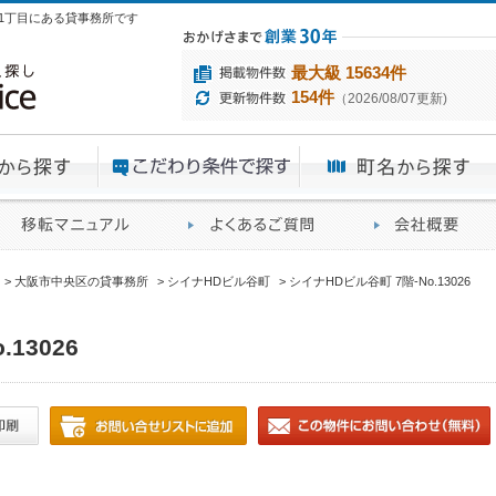
泉町1丁目にある貸事務所です
最大級 15634件
154件
（2026/08/07更新)
エリアから探す
目的から探す
ME
ィス仲介実績
移転マニュアル
賃貸オフィスに関す
大阪市中央区の貸事務所
シイナHDビル谷町
シイナHDビル谷町 7階-No.13026
13026