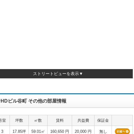
ストリートビューを表示▼
HDビル谷町 その他の部屋情報
号室
坪数
㎡数
賃料
共益費
保証金
3
17.85坪
59.01㎡
160,650 円
20,000 円
無し