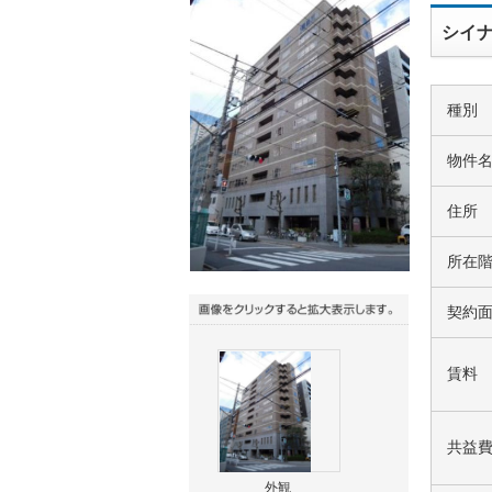
シイナ
種別
物件
住所
所在
契約
賃料
共益
外観