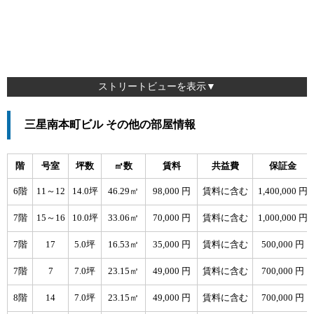
ストリートビューを表示▼
三星南本町ビル その他の部屋情報
階
号室
坪数
㎡数
賃料
共益費
保証金
6階
11～12
14.0坪
46.29㎡
98,000 円
賃料に含む
1,400,000 円
7階
15～16
10.0坪
33.06㎡
70,000 円
賃料に含む
1,000,000 円
7階
17
5.0坪
16.53㎡
35,000 円
賃料に含む
500,000 円
7階
7
7.0坪
23.15㎡
49,000 円
賃料に含む
700,000 円
8階
14
7.0坪
23.15㎡
49,000 円
賃料に含む
700,000 円