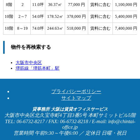
8階
2
11.0坪
36.37㎡
77,000 円
賃料に含む
1,100,000 円
10階
2～7
54.0坪
178.52㎡
378,000 円
賃料に含む
5,400,000 円
10階
8～19
74.0坪
244.63㎡
518,000 円
賃料に含む
7,400,000 円
物件を再検索する
大阪市中央区
堺筋線「
堺筋本町
」駅
プライバシーポリシー
サイトマップ
貸事務所 大阪は賃貸オフィスサービス
大阪市中央区北久宝寺町4丁目3番5号 本町サミットビル5階
TEL: 06-6732-8217 / FAX: 06-6732-8218 / E-mail: info@chintai-
office.jp
営業時間 午前9:30～午後6:00 ／ 定休日 日曜・祝日