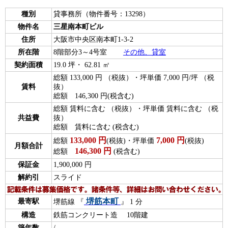
種別
貸事務所（物件番号：13298）
物件名
三星南本町ビル
住所
大阪市中央区南本町1-3-2
所在階
8階部分3～4号室
その他、貸室
契約面積
19.0 坪・ 62.81 ㎡
総額 133,000 円 （税抜）・坪単価 7,000 円/坪 （税
賃料
抜）
総額 146,300 円(税含む)
総額 賃料に含む （税抜）・坪単価 賃料に含む （税
共益費
抜）
総額 賃料に含む (税含む)
133,000
円
7,000
円
総額
(税抜)・坪単価
(税抜)
月額合計
146,300
円
総額
(税含む)
保証金
1,900,000 円
解約引
スライド
堺筋本町
最寄駅
堺筋線 『
』 1 分
構造
鉄筋コンクリート造 10階建
築年数
/