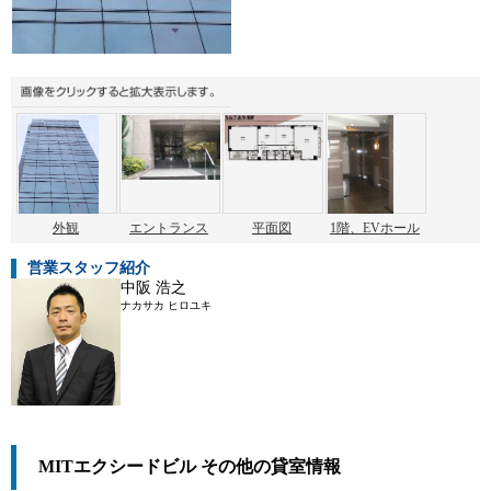
外観
エントランス
平面図
1階、EVホール
営業スタッフ紹介
中阪 浩之
ナカサカ ヒロユキ
MITエクシードビル その他の貸室情報