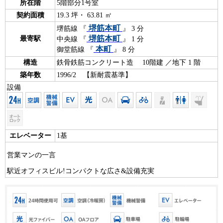
所在階
5階部分1号室
契約面積
19.3 坪・ 63.81 ㎡
堺筋本町
堺筋線 『
』 3 分
堺筋本町
最寄駅
中央線 『
』 1 分
本町
御堂筋線 『
』 8 分
構造
鉄骨鉄筋コンクリート造 10階建 ／地下 1 階
築年数
1996/2 【新耐震基準】
設備
エレベーター
1基
営業マンの一言
駅近オフィスビル!コンパクトな広さ&設備充実