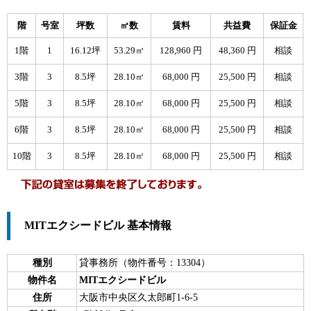
階
号室
坪数
㎡数
賃料
共益費
保証金
1階
1
16.12坪
53.29㎡
128,960 円
48,360 円
相談
3階
3
8.5坪
28.10㎡
68,000 円
25,500 円
相談
5階
3
8.5坪
28.10㎡
68,000 円
25,500 円
相談
6階
3
8.5坪
28.10㎡
68,000 円
25,500 円
相談
10階
3
8.5坪
28.10㎡
68,000 円
25,500 円
相談
MITエクシードビル 基本情報
種別
貸事務所（物件番号：13304）
物件名
MITエクシードビル
住所
大阪市中央区久太郎町1-6-5