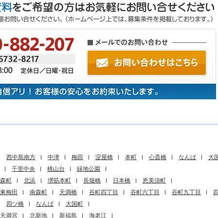
西中島南方
中津
梅田
淀屋橋
本町
心斎橋
なんば
大
千里中央
桃山台
緑地公園
森町
北浜
堺筋本町
長堀橋
日本橋
恵美須町
東梅田
南森町
天満橋
谷町四丁目
谷町六丁目
谷町九丁目
四ツ橋
なんば
大国町
天満宮
北新地
新福島
海老江