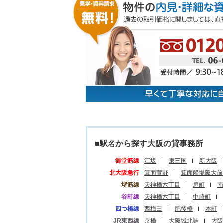
■駅名から探す大阪の貸事務所
御堂筋線
江坂
東三国
新大阪
北大阪急行
箕面萱野
箕面船場阪大前
堺筋線
天神橋六丁目
扇町
南
谷町線
天神橋六丁目
中崎町
四つ橋線
西梅田
肥後橋
本町
JR東西線
京橋
大阪城北詰
大阪