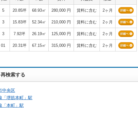
5
20.85坪
68.93㎡
280,000 円
賃料に含む
2ヶ月
3
15.83坪
52.34㎡
210,000 円
賃料に含む
2ヶ月
3
7.92坪
26.19㎡
125,000 円
賃料に含む
2ヶ月
01
20.31坪
67.15㎡
315,000 円
賃料に含む
2ヶ月
を再検索する
市中央区
線「
堺筋本町
」駅
線「
本町
」駅