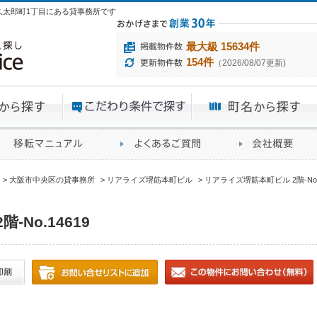
央区久太郎町1丁目にある貸事務所です
最大級 15634件
154件
（2026/08/07更新)
エリアから探す
目的から探す
ME
ィス仲介実績
移転マニュアル
賃貸オフィスに関す
大阪市中央区の貸事務所
リアライズ堺筋本町ビル
リアライズ堺筋本町ビル 2階-No.1
No.14619