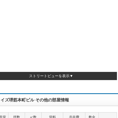
ストリートビューを表示▼
ライズ堺筋本町ビル その他の部屋情報
号室
坪数
㎡数
賃料
共益費
敷金