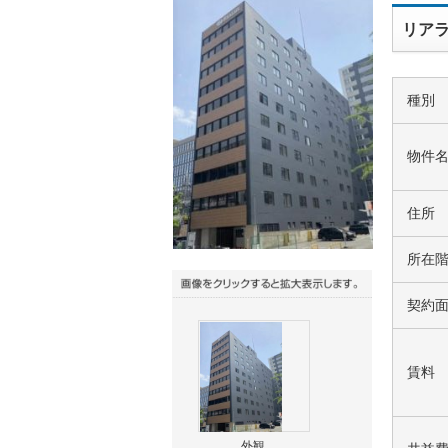
リアラ
種別
物件
住所
所在
契約
賃料
外観