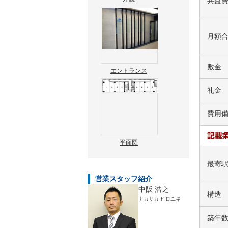
共益
月額
敷金
エントランス
礼金
費用
平面図
最寄
営業スタッフ紹介
中阪 浩之
構造
ナカサカ ヒロユキ
築年