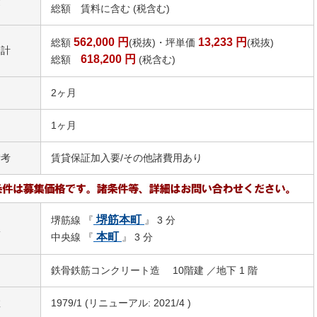
費
総額 賃料に含む (税含む)
562,000
円
13,233
円
総額
(税抜)・坪単価
(税抜)
合計
618,200
円
総額
(税含む)
2ヶ月
1ヶ月
備考
賃貸保証加入要/その他諸費用あり
堺筋本町
堺筋線 『
』 3 分
駅
本町
中央線 『
』 3 分
鉄骨鉄筋コンクリート造 10階建 ／地下 1 階
数
1979/1 (リニューアル: 2021/4 )