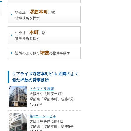
堺筋本町
堺筋線「
」駅
貸事務所を探す
本町
中央線「
」駅
貸事務所を探す
坪数
近隣のよく似た
の物件を探す
リアライズ堺筋本町ビル 近隣のよく
似た坪数の貸事務所
トヤマビル東館
大阪市中央区安土町1
堺筋線「堺筋本町」徒歩2分
40.29坪
第3エーシービル
大阪市中央区淡路町2
堺筋線「堺筋本町」徒歩8分