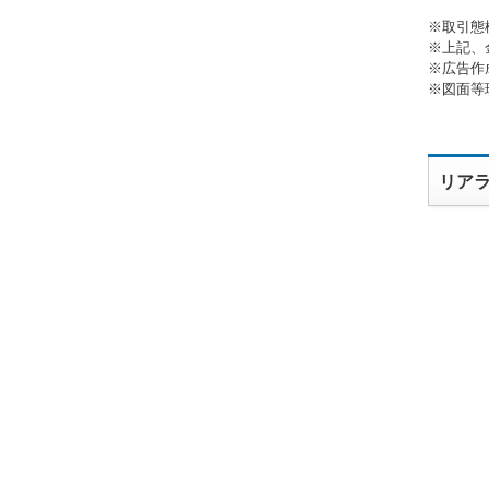
※取引態
※上記、
※広告作
※図面等
リア