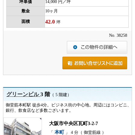
坪単価
14,000 円／坪
敷金
10ヶ月
42.0
面積
坪
No. 38258
グリーンビル
3 階
（ 5 階建）
御堂筋本町駅 徒歩4分。ビジネス街の中心地。周辺にはコンビニ、
銀行、飲食店など多数ございます。
大阪市中央区瓦町3-2-7
本町
「
」 4 分（ 御堂筋線 ）