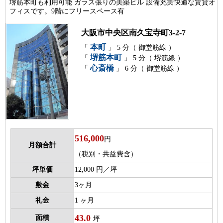
堺筋本町も利用可能 ガラス張りの美築ビル 設備充実快適な賃貸オ
フィスです。9階にフリースペース有
大阪市中央区南久宝寺町3-2-7
本町
「
」 5 分（ 御堂筋線 ）
堺筋本町
「
」 5 分（ 堺筋線 ）
心斎橋
「
」 6 分（ 御堂筋線 ）
516,000
円
月額合計
（税別・共益費含）
坪単価
12,000 円／坪
敷金
3ヶ月
礼金
1 ヶ月
43.0
面積
坪