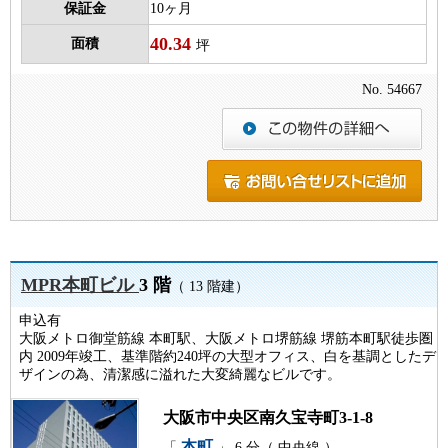
保証金
10ヶ月
40.34
面積
坪
No. 54667
MPR本町ビル
3 階
（ 13 階建）
申込有
大阪メトロ御堂筋線 本町駅、大阪メトロ堺筋線 堺筋本町駅徒歩圏
内 2009年竣工、基準階約240坪の大型オフィス、白を基調としたデ
ザインの為、清潔感に溢れた大変綺麗なビルです。
大阪市中央区南久宝寺町3-1-8
本町
「
」 6 分（ 中央線 ）