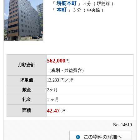
堺筋本町
「
」 3 分（ 堺筋線 ）
本町
「
」 3 分（ 中央線 ）
562,000
円
月額合計
（税別・共益費含）
坪単価
13,233 円／坪
敷金
2ヶ月
礼金
1 ヶ月
42.47
面積
坪
No. 14619