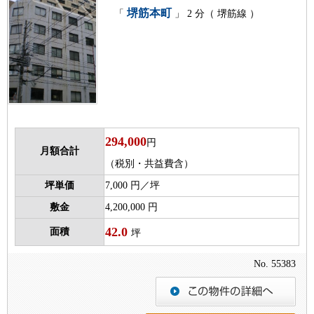
堺筋本町
「
」 2 分（ 堺筋線 ）
294,000
円
月額合計
（税別・共益費含）
坪単価
7,000 円／坪
敷金
4,200,000 円
42.0
面積
坪
No. 55383