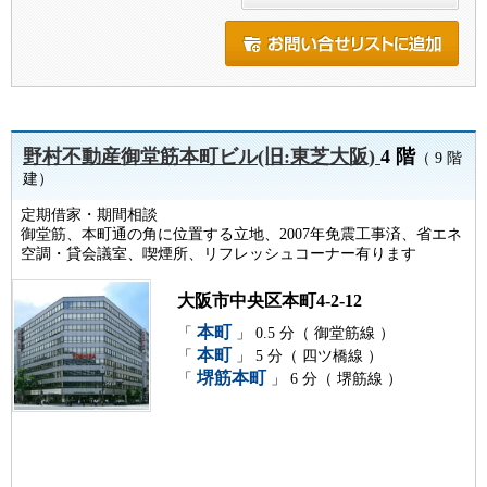
野村不動産御堂筋本町ビル(旧:東芝大阪)
4 階
（ 9 階
建）
定期借家・期間相談
御堂筋、本町通の角に位置する立地、2007年免震工事済、省エネ
空調・貸会議室、喫煙所、リフレッシュコーナー有ります
大阪市中央区本町4-2-12
本町
「
」 0.5 分（ 御堂筋線 ）
本町
「
」 5 分（ 四ツ橋線 ）
堺筋本町
「
」 6 分（ 堺筋線 ）