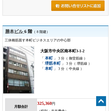
勝本ビル
6 階
（ 8 階建）
三休橋筋面す本町ビジネスエリアの中心部
大阪市中央区南本町3-1-2
本町
「
」 3 分（ 御堂筋線 ）
堺筋本町
「
」 3 分（ 堺筋線 ）
本町
「
」 3 分（ 中央線 ）
325,360
円
月額合計