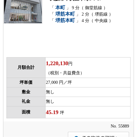
本町
「
」 9 分（ 御堂筋線 ）
堺筋本町
「
」 2 分（ 堺筋線 ）
堺筋本町
「
」 4 分（ 中央線 ）
1,220,130
円
月額合計
（税別・共益費含）
坪単価
27,000 円／坪
敷金
無し
礼金
無し
45.19
面積
坪
No. 55889