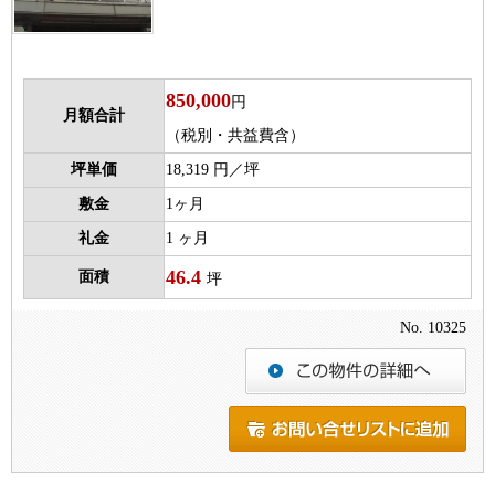
850,000
円
月額合計
（税別・共益費含）
坪単価
18,319 円／坪
敷金
1ヶ月
礼金
1 ヶ月
46.4
面積
坪
No. 10325