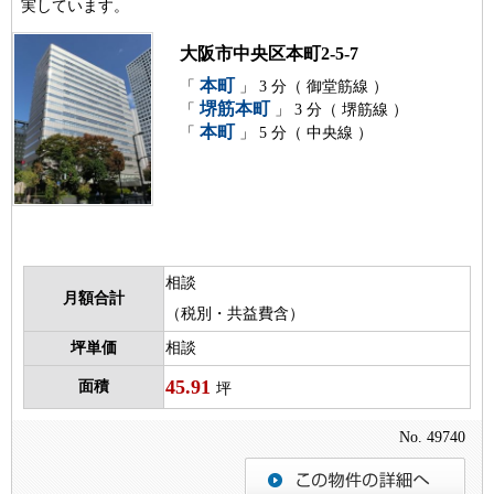
実しています。
大阪市中央区本町2-5-7
本町
「
」 3 分（ 御堂筋線 ）
堺筋本町
「
」 3 分（ 堺筋線 ）
本町
「
」 5 分（ 中央線 ）
相談
月額合計
（税別・共益費含）
坪単価
相談
45.91
面積
坪
No. 49740