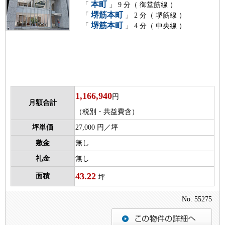
本町
「
」 9 分（ 御堂筋線 ）
堺筋本町
「
」 2 分（ 堺筋線 ）
堺筋本町
「
」 4 分（ 中央線 ）
1,166,940
円
月額合計
（税別・共益費含）
坪単価
27,000 円／坪
敷金
無し
礼金
無し
43.22
面積
坪
No. 55275