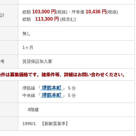
103,000
円
10,436
円
総額
(税抜)・坪単価
(税抜)
合計
113,300
円
総額
(税含む)
無し
1ヶ月
備考
賃貸保証加入要
堺筋本町
堺筋線 『
』 5 分
駅
堺筋本町
中央線 『
』 5 分
8階建
数
1996/1 【新耐震基準】