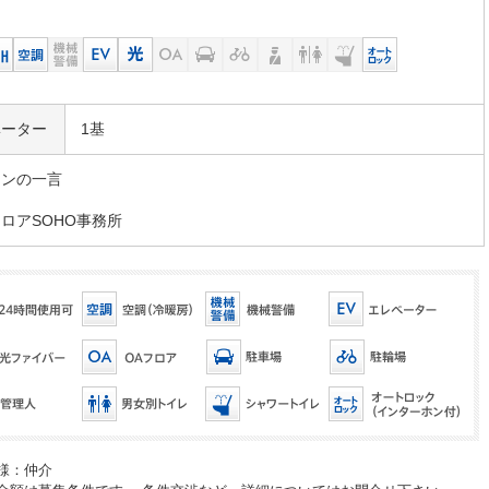
ベーター
1基
マンの一言
ロアSOHO事務所
様：仲介