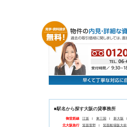
■駅名から探す大阪の貸事務所
御堂筋線
江坂
東三国
新大阪
北大阪急行
箕面萱野
箕面船場阪大前