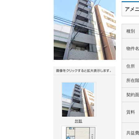
アメニ
種別
物件
住所
所在
契約
賃料
外観
共益