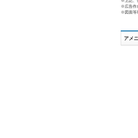
※上記、
※広告作
※図面等
アメ