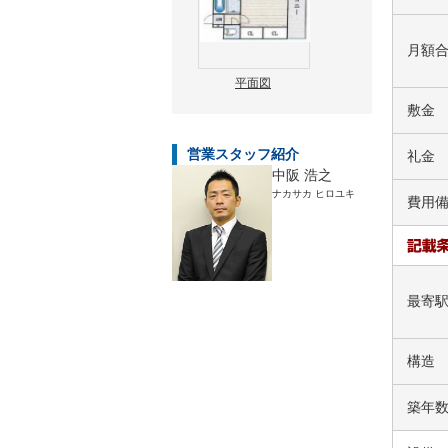
月額
平面図
敷金
営業スタッフ紹介
礼金
中阪 浩之
ナカサカ ヒロユキ
費用
最寄
構造
築年