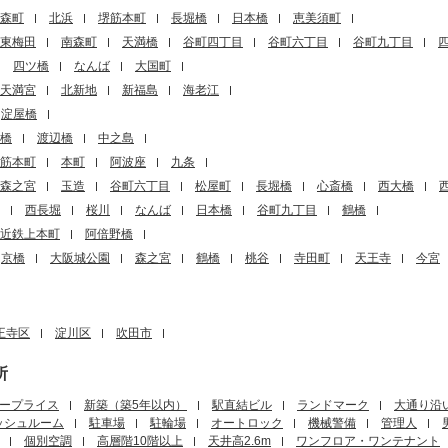
森町
北浜
堺筋本町
長堀橋
日本橋
恵美須町
東梅田
南森町
天満橋
谷町四丁目
谷町六丁目
谷町九丁目
四ツ橋
なんば
大国町
天満宮
北新地
新福島
海老江
淀屋橋
橋
渡辺橋
中之島
筋本町
本町
阿波座
九条
森之宮
玉造
谷町六丁目
松屋町
長堀橋
心斎橋
西大橋
西長堀
桜川
なんば
日本橋
谷町九丁目
鶴橋
近鉄上本町
阿倍野橋
京橋
大阪城公園
森之宮
鶴橋
桃谷
寺田町
天王寺
今宮
王寺区
淀川区
吹田市
所
ープライス
新築（築5年以内）
駅直結ビル
ランドマーク
大通り沿
ッシュルーム
駐車場
駐輪場
オートロック
機械警備
管理人
個別空調
高層階10階以上
天井高2.6m
ワンフロア・ワンテナント