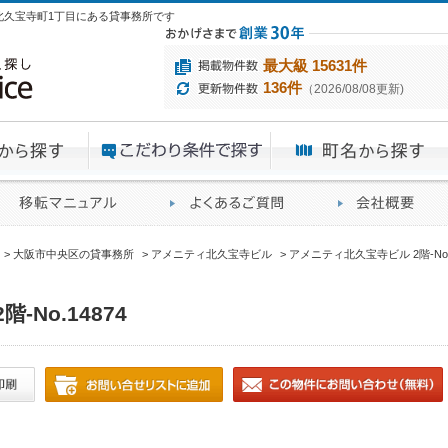
央区北久宝寺町1丁目にある貸事務所です
最大級 15631件
136件
（2026/08/08更新)
エリアから探す
目的から探す
ME
ィス仲介実績
移転マニュアル
賃貸オフィスに関す
大阪市中央区の貸事務所
アメニティ北久宝寺ビル
アメニティ北久宝寺ビル 2階-No.1
No.14874