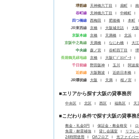
堺筋線
天神橋六丁目
扇町
南
谷町線
天神橋六丁目
中崎町
四つ橋線
西梅田
肥後橋
本町
JR東西線
京橋
大阪城北詰
大阪
京阪本線
京橋
天満橋
北浜
京阪中之島線
天満橋
なにわ橋
大江
中央線
森ノ宮
谷町四丁目
堺
長堀鶴見緑地線
京橋
大阪ﾋﾞｼﾞﾈｽﾊﾟｰｸ
千日前線
野田阪神
玉川
阿波座
近鉄線
大阪難波
近鉄日本橋
JR環状線
大阪
天満
桜ノ宮
■エリアから探す大阪の貸事務所
中央区
北区
西区
福島区
天
■こだわり条件で探す大阪の貸事務
敷金・礼金0円
保証金・敷金格安
ロ
免震・耐震補強
貸し会議室
リフレ
24時間使用
OAフロア
光ファイバー