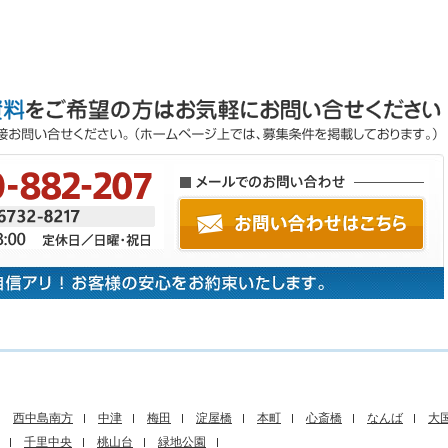
西中島南方
中津
梅田
淀屋橋
本町
心斎橋
なんば
大
千里中央
桃山台
緑地公園