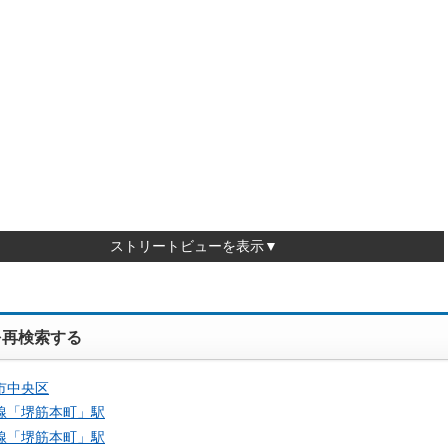
ストリートビューを表示▼
を再検索する
市中央区
線「
堺筋本町
」駅
線「
堺筋本町
」駅