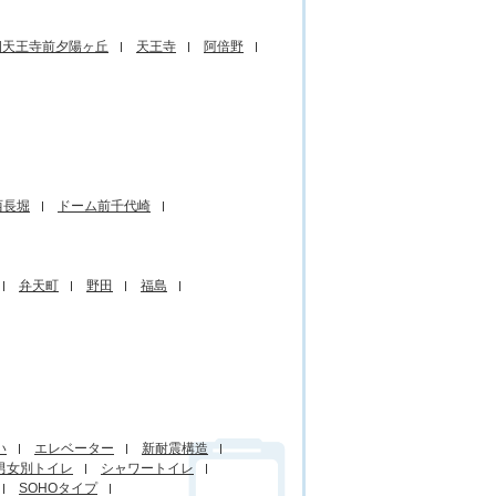
四天王寺前夕陽ヶ丘
天王寺
阿倍野
西長堀
ドーム前千代崎
弁天町
野田
福島
い
エレベーター
新耐震構造
男女別トイレ
シャワートイレ
SOHOタイプ