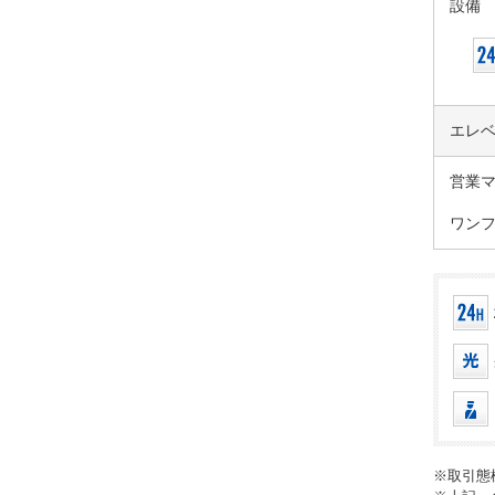
設備
エレ
営業
ワンフ
※取引態