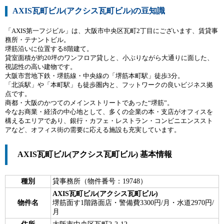
AXIS瓦町ビル(アクシス瓦町ビル)の豆知識
「AXIS第一フジビル」は、大阪市中央区瓦町2丁目にございます、賃貸事
務所・テナントビル。
堺筋沿いに位置する8階建て。
貸室面積が約20坪のワンフロア貸しと、小ぶりながら大通りに面した、
視認性の高い建物です。
大阪市営地下鉄・堺筋線・中央線の「堺筋本町駅」徒歩3分。
「北浜駅」や「本町駅」も徒歩圏内と、フットワークの良いビジネス拠
点です。
商都・大阪のかつてのメインストリートであった“堺筋”。
今なお商業・経済の中心地として、多くの企業の本・支店がオフィスを
構えるエリアであり、銀行・カフェ・レストラン・コンビニエンススト
アなど、オフィス街の需要に応える施設も充実しています。
AXIS瓦町ビル(アクシス瓦町ビル) 基本情報
種別
貸事務所（物件番号：19748）
AXIS瓦町ビル(アクシス瓦町ビル)
物件名
堺筋面す1階路面店・警備費3300円/月・水道2970円/
月