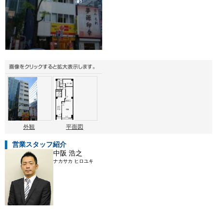
外観
平面図
営業スタッフ紹介
中阪 浩之
ナカサカ ヒロユキ