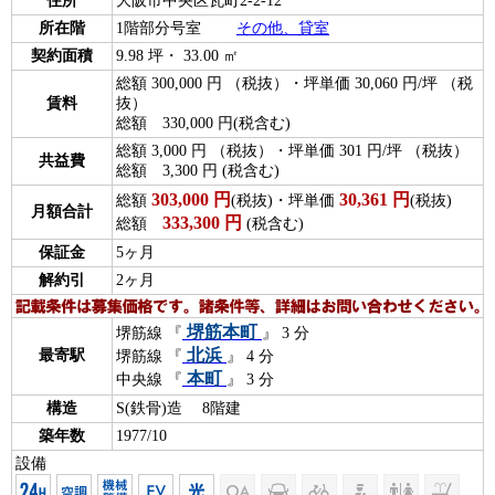
住所
大阪市中央区瓦町2-2-12
所在階
1階部分号室
その他、貸室
契約面積
9.98 坪・ 33.00 ㎡
総額 300,000 円 （税抜）・坪単価 30,060 円/坪 （税
賃料
抜）
総額 330,000 円(税含む)
総額 3,000 円 （税抜）・坪単価 301 円/坪 （税抜）
共益費
総額 3,300 円 (税含む)
303,000
円
30,361
円
総額
(税抜)・坪単価
(税抜)
月額合計
333,300
円
総額
(税含む)
保証金
5ヶ月
解約引
2ヶ月
堺筋本町
堺筋線 『
』 3 分
北浜
最寄駅
堺筋線 『
』 4 分
本町
中央線 『
』 3 分
構造
S(鉄骨)造 8階建
築年数
1977/10
設備