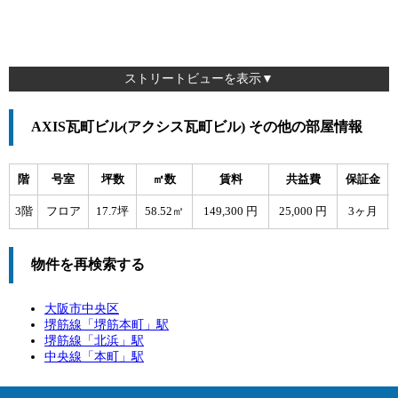
ストリートビューを表示▼
AXIS瓦町ビル(アクシス瓦町ビル) その他の部屋情報
階
号室
坪数
㎡数
賃料
共益費
保証金
3階
フロア
17.7坪
58.52㎡
149,300 円
25,000 円
3ヶ月
物件を再検索する
大阪市中央区
堺筋線「
堺筋本町
」駅
堺筋線「
北浜
」駅
中央線「
本町
」駅