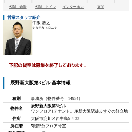
各階、給湯
各階、トイレ
インターホン
玄関
営業スタッフ紹介
中阪 浩之
ナカサカ ヒロユキ
辰野新大阪第3ビル 基本情報
種別
事務所（物件番号：14954）
辰野新大阪第3ビル
物件名
ワンフロア1テナント。JR新大阪駅徒歩すぐの好立地
住所
大阪市淀川区西中島5-4-33
所在階
5階部分フロア号室