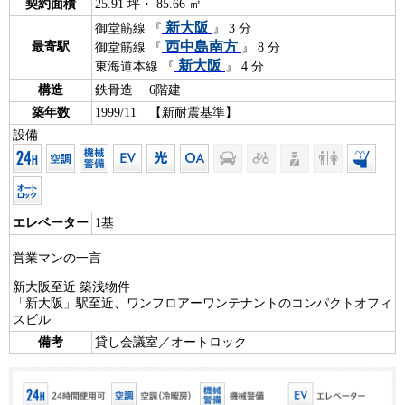
契約面積
25.91 坪・ 85.66 ㎡
新大阪
御堂筋線 『
』 3 分
西中島南方
最寄駅
御堂筋線 『
』 8 分
新大阪
東海道本線 『
』 4 分
構造
鉄骨造 6階建
築年数
1999/11 【新耐震基準】
設備
エレベーター
1基
営業マンの一言
新大阪至近 築浅物件
「新大阪」駅至近、ワンフロアーワンテナントのコンパクトオフィ
スビル
備考
貸し会議室／オートロック