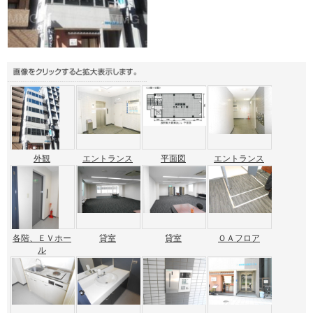
外観
エントランス
平面図
エントランス
各階、ＥＶホー
貸室
貸室
ＯＡフロア
ル