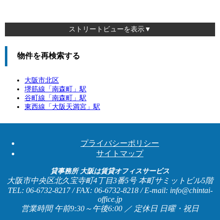
ストリートビューを表示▼
物件を再検索する
大阪市北区
堺筋線「
南森町
」駅
谷町線「
南森町
」駅
東西線「
大阪天満宮
」駅
プライバシーポリシー
サイトマップ
貸事務所 大阪は賃貸オフィスサービス
大阪市中央区北久宝寺町4丁目3番5号 本町サミットビル5階
TEL: 06-6732-8217 / FAX: 06-6732-8218 / E-mail: info@chintai-
office.jp
営業時間 午前9:30～午後6:00 ／ 定休日 日曜・祝日