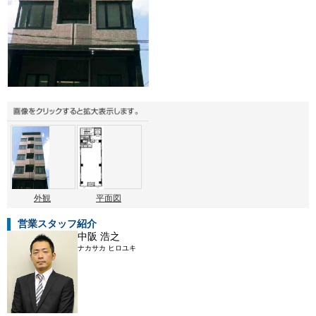
外観
平面図
営業スタッフ紹介
中阪 浩之
ナカサカ ヒロユキ