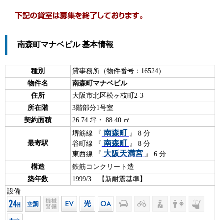
南森町マナベビル 基本情報
種別
貸事務所（物件番号：16524）
物件名
南森町マナベビル
住所
大阪市北区松ヶ枝町2-3
所在階
3階部分1号室
契約面積
26.74 坪・ 88.40 ㎡
南森町
堺筋線 『
』 8 分
南森町
最寄駅
谷町線 『
』 8 分
大阪天満宮
東西線 『
』 6 分
構造
鉄筋コンクリート造
築年数
1999/3 【新耐震基準】
設備