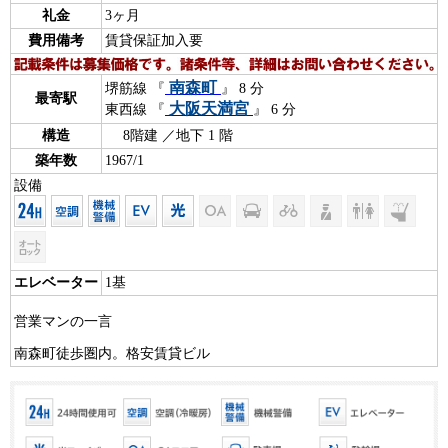
礼金
3ヶ月
費用備考
賃貸保証加入要
南森町
堺筋線 『
』 8 分
最寄駅
大阪天満宮
東西線 『
』 6 分
構造
8階建 ／地下 1 階
築年数
1967/1
設備
エレベーター
1基
営業マンの一言
南森町徒歩圏内。格安賃貸ビル