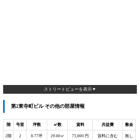
ストリートビューを表示▼
第2東寺町ビル その他の部屋情報
階
号室
坪数
㎡数
賃料
共益費
敷金
2階
2
8.77坪
29.00㎡
75,000 円
賃料に含む
無し