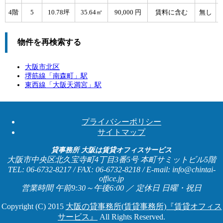
4階
5
10.78坪
35.64㎡
90,000 円
賃料に含む
無し
物件を再検索する
大阪市北区
堺筋線「
南森町
」駅
東西線「
大阪天満宮
」駅
プライバシーポリシー
サイトマップ
貸事務所 大阪は賃貸オフィスサービス
大阪市中央区北久宝寺町4丁目3番5号 本町サミットビル5階
TEL: 06-6732-8217 / FAX: 06-6732-8218 / E-mail: info@chintai-
office.jp
営業時間 午前9:30～午後6:00 ／ 定休日 日曜・祝日
Copyright (C) 2015
大阪の貸事務所(賃貸事務所)『賃貸オフィス
サービス』
All Rights Reserved.