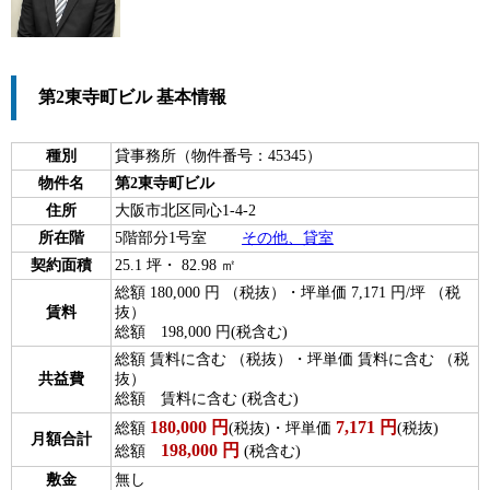
第2東寺町ビル 基本情報
種別
貸事務所（物件番号：45345）
物件名
第2東寺町ビル
住所
大阪市北区同心1-4-2
所在階
5階部分1号室
その他、貸室
契約面積
25.1 坪・ 82.98 ㎡
総額 180,000 円 （税抜）・坪単価 7,171 円/坪 （税
賃料
抜）
総額 198,000 円(税含む)
総額 賃料に含む （税抜）・坪単価 賃料に含む （税
共益費
抜）
総額 賃料に含む (税含む)
180,000
円
7,171
円
総額
(税抜)・坪単価
(税抜)
月額合計
198,000
円
総額
(税含む)
敷金
無し