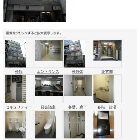
外観
エントランス
外観②
1F玄関
セキュリティー
貸会議室
各階、廊下
各階、給湯