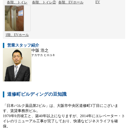
EV
各階、トイレ
各階、トイレ②
各階、EVホール
1階、EVホール
営業スタッフ紹介
中阪 浩之
ナカサカ ヒロユキ
道修町ビルディングの豆知識
「日本バルク薬品第2ビル」は、大阪市中央区道修町3丁目にございま
す、賃貸事務所ビル。
1970年9月竣工と、築40年以上になりますが、2014年にエレベーター・ト
イレのリニューアル工事が完了しており、快適なビジネスライフを確
保。