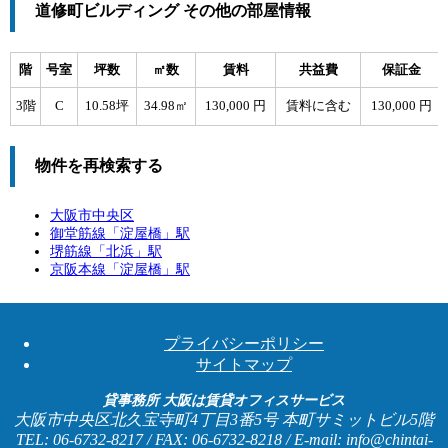
道修町ビルディング その他の部屋情報
階
号室
坪数
㎡数
賃料
共益費
保証金
3階
C
10.58坪
34.98㎡
130,000 円
賃料に含む
130,000 円
物件を再検索する
大阪市中央区
御堂筋線「
淀屋橋
」駅
堺筋線「
北浜
」駅
京阪本線「
淀屋橋
」駅
プライバシーポリシー
サイトマップ
貸事務所 大阪は賃貸オフィスサービス
大阪市中央区北久宝寺町4丁目3番5号 本町サミットビル5階
TEL: 06-6732-8217 / FAX: 06-6732-8218 / E-mail: info@chintai-