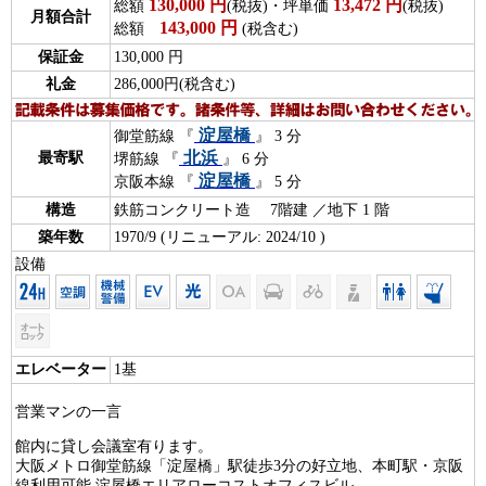
130,000
円
13,472
円
総額
(税抜)・坪単価
(税抜)
月額合計
143,000
円
総額
(税含む)
保証金
130,000 円
礼金
286,000円(税含む)
淀屋橋
御堂筋線 『
』 3 分
北浜
最寄駅
堺筋線 『
』 6 分
淀屋橋
京阪本線 『
』 5 分
構造
鉄筋コンクリート造 7階建 ／地下 1 階
築年数
1970/9 (リニューアル: 2024/10 )
設備
エレベーター
1基
営業マンの一言
館内に貸し会議室有ります。
大阪メトロ御堂筋線「淀屋橋」駅徒歩3分の好立地、本町駅・京阪
線利用可能 淀屋橋エリアローコストオフィスビル