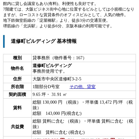
館内に貸し会議室もあり(有料)、利便性も良好です。
7階建ては、大阪ビジネス街中心地に位置するビルとしては小規模になり
ますが、ローコストな賃貸条件のオフィスビルとして、人気の物件。
地下鉄御堂筋線の「淀屋橋駅」より、徒歩3分の交通至便。
堺筋線の「北浜駅」より徒歩6分、京阪本線の利用可能です。
道修町ビルディング 基本情報
種別
貸事務所（物件番号：167）
道修町ビルディング
物件名
事務所使用です。
住所
大阪市中央区道修町3-2-5
所在階
1階部分D号室
その他、貸室
契約面積
9.65 坪・ 31.91 ㎡
総額 130,000 円 （税抜）・坪単価 13,472 円/坪 （税
賃料
抜）
総額 143,000 円(税含む)
総額 賃料に含む （税抜）・坪単価 賃料に含む （税
共益費
抜）
総額 賃料に含む (税含む)