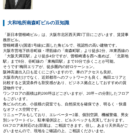
大和地所南森町ビルの豆知識
「新日本曽根崎ビル」は、大阪市北区西天満5丁目にございます、賃貸事
務所ビル。
曽根崎通り(国道1号線)に面した角ビルで、視認性の高い建物です。
大阪市営地下鉄谷町線・堺筋線の「南森町駅」より徒歩2分、JR東西線の
「大阪天満宮駅」より徒歩4分ですが、曽根崎通を西へ進めば、「北新地
駅」まで8分、谷町線の「東梅田駅」まで10分で歩くことが可能。
そうです!梅田エリアが、徒歩圏内の好ロケーション。
阪神高速出入口も近くにございますので、車のアクセスも良好。
大阪市内だけでなく、近郊都市へのフットワークも良く、梅田エリアと
比較すると賃貸条件も割安感があり、ビジネス拠点としておすすめの賃
貸物件です。
ワンフロアの面積は約200坪ほどございますが、20坪～の分割したフロア
もございます。
角ビルのため、小規模の貸室でも、自然採光を確保でき、明るく・快適
なオフィス空間です。
リニューアルもしており、エレベーター2基、個別空調、機械警備、男女
別シャワートイレ、駐車場併設と、ビルスペックも充実しております。
OAフロア未対応のお部屋は、ご相談できます。但し、あまり天井高がご
ざいませんので、現地をご確認の上、ご相談くださいませ。