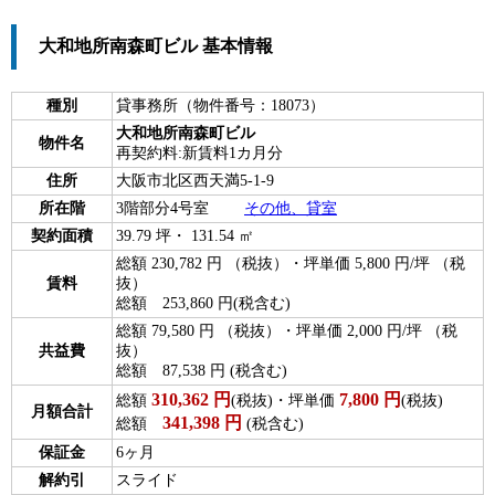
大和地所南森町ビル 基本情報
種別
貸事務所（物件番号：18073）
大和地所南森町ビル
物件名
再契約料:新賃料1カ月分
住所
大阪市北区西天満5-1-9
所在階
3階部分4号室
その他、貸室
契約面積
39.79 坪・ 131.54 ㎡
総額 230,782 円 （税抜）・坪単価 5,800 円/坪 （税
賃料
抜）
総額 253,860 円(税含む)
総額 79,580 円 （税抜）・坪単価 2,000 円/坪 （税
共益費
抜）
総額 87,538 円 (税含む)
310,362
円
7,800
円
総額
(税抜)・坪単価
(税抜)
月額合計
341,398
円
総額
(税含む)
保証金
6ヶ月
解約引
スライド