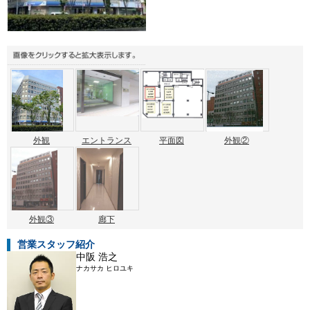
外観
エントランス
平面図
外観②
外観③
廊下
営業スタッフ紹介
中阪 浩之
ナカサカ ヒロユキ