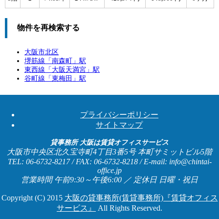
物件を再検索する
大阪市北区
堺筋線「
南森町
」駅
東西線「
大阪天満宮
」駅
谷町線「
東梅田
」駅
プライバシーポリシー
サイトマップ
貸事務所 大阪は賃貸オフィスサービス
大阪市中央区北久宝寺町4丁目3番5号 本町サミットビル5階
TEL: 06-6732-8217 / FAX: 06-6732-8218 / E-mail: info@chintai-
office.jp
営業時間 午前9:30～午後6:00 ／ 定休日 日曜・祝日
Copyright (C) 2015
大阪の貸事務所(賃貸事務所)『賃貸オフィス
サービス』
All Rights Reserved.