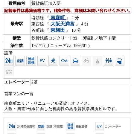
費用備考
賃貸保証加入要
南森町
堺筋線 『
』 2 分
大阪天満宮
最寄駅
東西線 『
』 4 分
東梅田
谷町線 『
』 10 分
構造
鉄骨鉄筋コンクリート造 9階建 ／地下 1 階
築年数
1972/1 (リニューアル: 1998/01 )
設備
エレベーター
2基
営業マンの一言
南森町エリア・リニューアル済貸しオフィス。
大阪・国道1号線に面した視認性のある賃貸事務所ビルです。