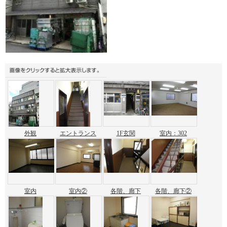
外観
エントランス
1F玄関
室内：302
室内
室内②
各階、廊下
各階、廊下②