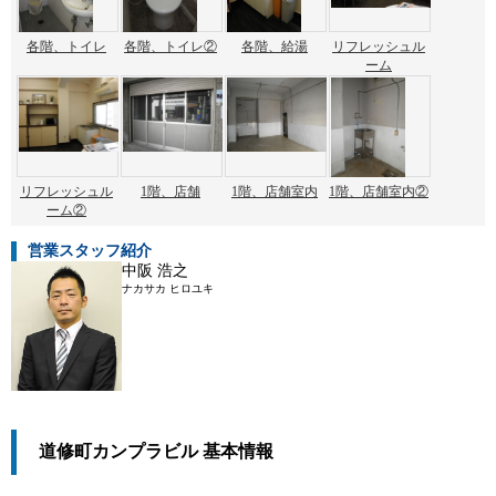
各階、トイレ
各階、トイレ②
各階、給湯
リフレッシュル
ーム
リフレッシュル
1階、店舗
1階、店舗室内
1階、店舗室内②
ーム②
営業スタッフ紹介
中阪 浩之
ナカサカ ヒロユキ
道修町カンプラビル 基本情報