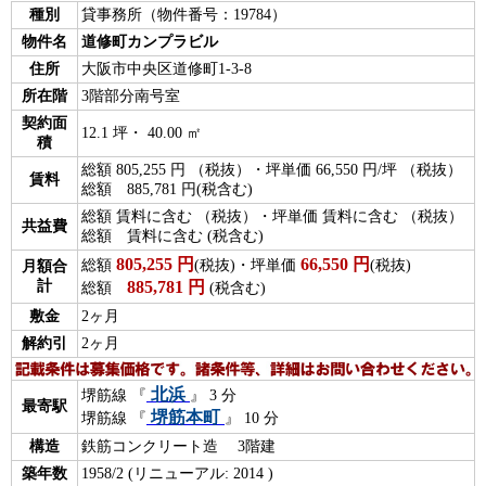
種別
貸事務所（物件番号：19784）
物件名
道修町カンプラビル
住所
大阪市中央区道修町1-3-8
所在階
3階部分南号室
契約面
12.1 坪・ 40.00 ㎡
積
総額 805,255 円 （税抜）・坪単価 66,550 円/坪 （税抜）
賃料
総額 885,781 円(税含む)
総額 賃料に含む （税抜）・坪単価 賃料に含む （税抜）
共益費
総額 賃料に含む (税含む)
805,255
円
66,550
円
総額
(税抜)・坪単価
(税抜)
月額合
計
885,781
円
総額
(税含む)
敷金
2ヶ月
解約引
2ヶ月
北浜
堺筋線 『
』 3 分
最寄駅
堺筋本町
堺筋線 『
』 10 分
構造
鉄筋コンクリート造 3階建
築年数
1958/2 (リニューアル: 2014 )