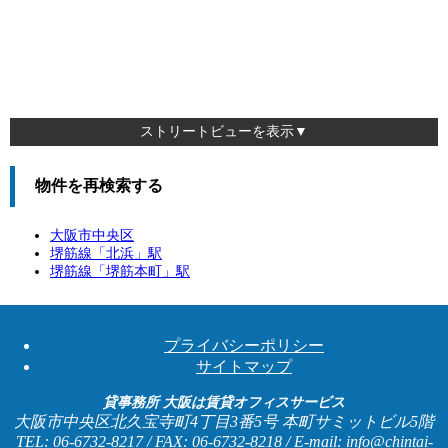
ストリートビューを表示▼
物件を再検索する
大阪市中央区
堺筋線「
北浜
」駅
堺筋線「
堺筋本町
」駅
プライバシーポリシー
サイトマップ
貸事務所 大阪は賃貸オフィスサービス
大阪市中央区北久宝寺町4丁目3番5号 本町サミットビル5階
TEL: 06-6732-8217 / FAX: 06-6732-8218 / E-mail: info@chintai-