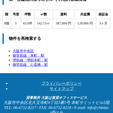
階
号室
坪数
㎡数
賃料
共益費
保証金
8階
3
43.0坪
142.15㎡
387,000 円
129,000 円
3ヶ月
物件を再検索する
大阪市中央区
御堂筋線「
本町
」駅
堺筋線「
堺筋本町
」駅
御堂筋線「
心斎橋
」駅
プライバシーポリシー
サイトマップ
貸事務所 大阪は賃貸オフィスサービス
大阪市中央区北久宝寺町4丁目3番5号 本町サミットビル5階
TEL: 06-6732-8217 / FAX: 06-6732-8218 / E-mail: info@chintai-
office.jp