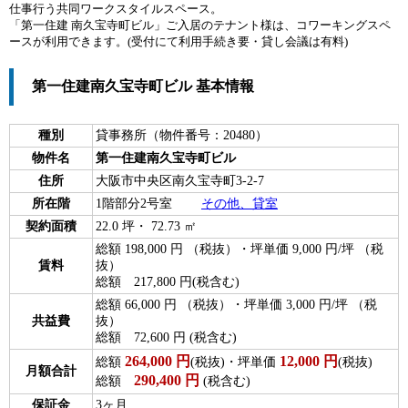
仕事行う共同ワークスタイルスペース。
「第一住建 南久宝寺町ビル」ご入居のテナント様は、コワーキングスペ
ースが利用できます。(受付にて利用手続き要・貸し会議は有料)
第一住建南久宝寺町ビル 基本情報
種別
貸事務所（物件番号：20480）
物件名
第一住建南久宝寺町ビル
住所
大阪市中央区南久宝寺町3-2-7
所在階
1階部分2号室
その他、貸室
契約面積
22.0 坪・ 72.73 ㎡
総額 198,000 円 （税抜）・坪単価 9,000 円/坪 （税
賃料
抜）
総額 217,800 円(税含む)
総額 66,000 円 （税抜）・坪単価 3,000 円/坪 （税
共益費
抜）
総額 72,600 円 (税含む)
264,000
円
12,000
円
総額
(税抜)・坪単価
(税抜)
月額合計
290,400
円
総額
(税含む)
保証金
3ヶ月