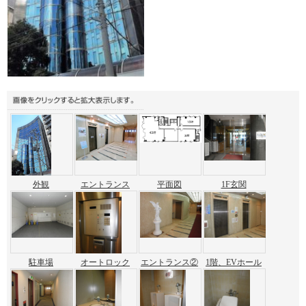
外観
エントランス
平面図
1F玄関
駐車場
オートロック
エントランス②
1階、EVホール