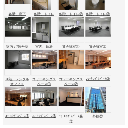
各階、廊下
各階、トイレ
各階、トイレ②
各階、トイレ③
室内：703号室
室内、給湯
貸会議室①
貸会議室②
ｺﾜｰｷﾝｸﾞｽﾍﾟｰｽ③
９階、レンタル
コワーキングス
コワーキングス
オフィス
ペース①
ペース②
ｺﾜｰｷﾝｸﾞｽﾍﾟｰｽ④
ｺﾜｰｷﾝｸﾞｽﾍﾟｰｽ⑤
ｺﾜｰｷﾝｸﾞｽﾍﾟｰｽ受
外観②
付