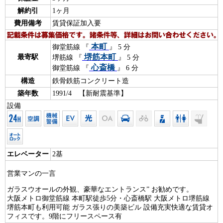
解約引
1ヶ月
費用備考
賃貸保証加入要
本町
御堂筋線 『
』 5 分
堺筋本町
最寄駅
堺筋線 『
』 5 分
心斎橋
御堂筋線 『
』 6 分
構造
鉄骨鉄筋コンクリート造
築年数
1991/4 【新耐震基準】
設備
エレベーター
2基
営業マンの一言
ガラスウオールの外観、豪華なエントランス” お勧めです。
大阪メトロ御堂筋線 本町駅徒歩5分・心斎橋駅 大阪メトロ堺筋線
堺筋本町も利用可能 ガラス張りの美築ビル 設備充実快適な賃貸オ
フィスです。9階にフリースペース有