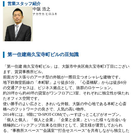
営業スタッフ紹介
中阪 浩之
ナカサカ ヒロユキ
第一住建南久宝寺町ビルの豆知識
「第一住建 南久宝寺町ビル」は、大阪市中央区南久宝寺町3丁目にござい
ます、賃貸事務所ビル。
前面ガラス張りのアーチ型の外観が一際目立つオシャレな建物です。
地下鉄御堂筋線の「本町駅」より徒歩5分、「心斎橋駅」からは徒歩6分
の交通アクセスは、ビジネス拠点として、抜群のロケーション。
約20坪から約40坪の貸室がワンフロアに3室、それぞれに独立性が保たれ
たオフィス空間です。
使い勝手のよい広さと、きれいな外観、大阪の中心地である本町と心斎
橋へのフットワークの良さで、人気の高い物件。
2014年には、9階に“D-SPOT-COM(でぃーすぽっとこむ)”がオープン。
「個人と個人」「個人と企業」「企業と企業」といった様々な出会いを
積極的にバックアップ出来る仕掛けとして、貸主様が運営しておられ
る、“事務所スペース”“会議室”“打合せスペース”を共有しながら独立した