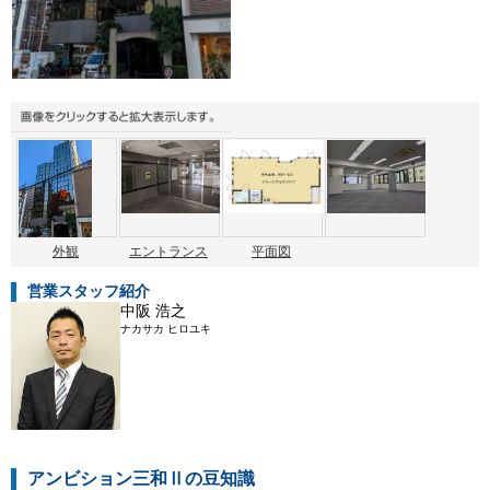
外観
エントランス
平面図
営業スタッフ紹介
中阪 浩之
ナカサカ ヒロユキ
アンビション三和Ⅱの豆知識