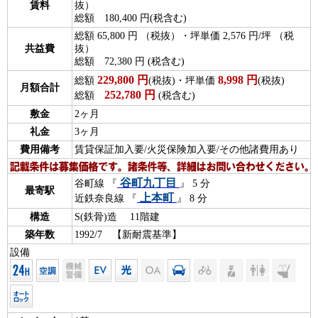
賃料
抜）
総額 180,400 円(税含む)
総額 65,800 円 （税抜）・坪単価 2,576 円/坪 （税
共益費
抜）
総額 72,380 円 (税含む)
229,800
円
8,998
円
総額
(税抜)・坪単価
(税抜)
月額合計
252,780
円
総額
(税含む)
敷金
2ヶ月
礼金
3ヶ月
費用備考
賃貸保証加入要/火災保険加入要/その他諸費用あり
谷町九丁目
谷町線 『
』 5 分
最寄駅
上本町
近鉄奈良線 『
』 8 分
構造
S(鉄骨)造 11階建
築年数
1992/7 【新耐震基準】
設備