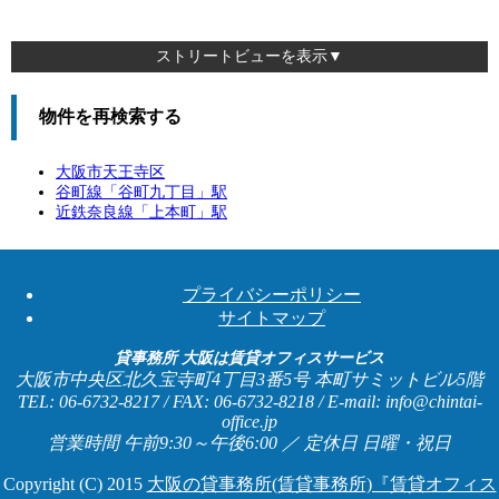
ストリートビューを表示▼
物件を再検索する
大阪市天王寺区
谷町線「
谷町九丁目
」駅
近鉄奈良線「
上本町
」駅
プライバシーポリシー
サイトマップ
貸事務所 大阪は賃貸オフィスサービス
大阪市中央区北久宝寺町4丁目3番5号 本町サミットビル5階
TEL: 06-6732-8217 / FAX: 06-6732-8218 / E-mail: info@chintai-
office.jp
営業時間 午前9:30～午後6:00 ／ 定休日 日曜・祝日
Copyright (C) 2015
大阪の貸事務所(賃貸事務所)『賃貸オフィス