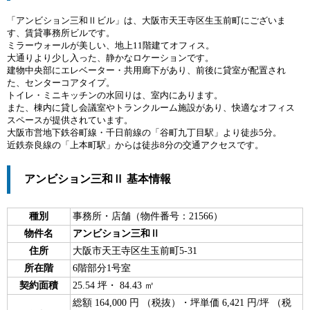
「アンビション三和Ⅱビル」は、大阪市天王寺区生玉前町にございま
す、賃貸事務所ビルです。
ミラーウォールが美しい、地上11階建てオフィス。
大通りより少し入った、静かなロケーションです。
建物中央部にエレベーター・共用廊下があり、前後に貸室が配置され
た、センターコアタイプ。
トイレ・ミニキッチンの水回りは、室内にあります。
また、棟内に貸し会議室やトランクルーム施設があり、快適なオフィス
スペースが提供されています。
大阪市営地下鉄谷町線・千日前線の「谷町九丁目駅」より徒歩5分。
近鉄奈良線の「上本町駅」からは徒歩8分の交通アクセスです。
アンビション三和Ⅱ 基本情報
種別
事務所・店舗（物件番号：21566）
物件名
アンビション三和Ⅱ
住所
大阪市天王寺区生玉前町5-31
所在階
6階部分1号室
契約面積
25.54 坪・ 84.43 ㎡
総額 164,000 円 （税抜）・坪単価 6,421 円/坪 （税