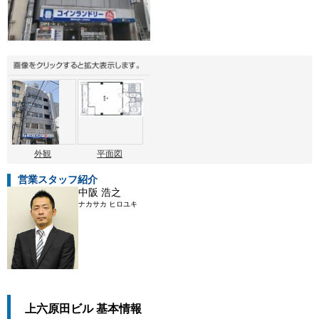
外観
平面図
営業スタッフ紹介
中阪 浩之
ナカサカ ヒロユキ
上六原田ビル 基本情報