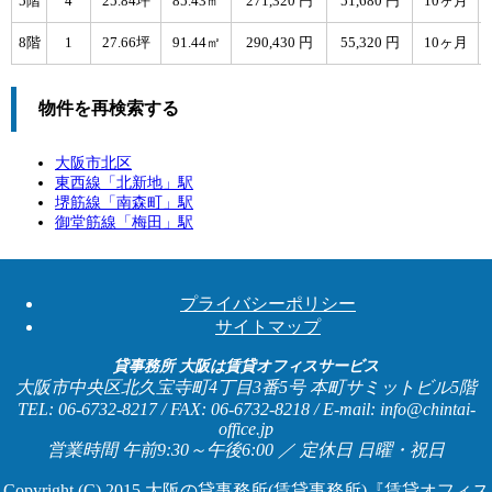
5階
4
25.84坪
85.43㎡
271,320 円
51,680 円
10ヶ月
8階
1
27.66坪
91.44㎡
290,430 円
55,320 円
10ヶ月
物件を再検索する
大阪市北区
東西線「
北新地
」駅
堺筋線「
南森町
」駅
御堂筋線「
梅田
」駅
プライバシーポリシー
サイトマップ
貸事務所 大阪は賃貸オフィスサービス
大阪市中央区北久宝寺町4丁目3番5号 本町サミットビル5階
TEL: 06-6732-8217 / FAX: 06-6732-8218 / E-mail: info@chintai-
office.jp
営業時間 午前9:30～午後6:00 ／ 定休日 日曜・祝日
Copyright (C) 2015
大阪の貸事務所(賃貸事務所)『賃貸オフィス