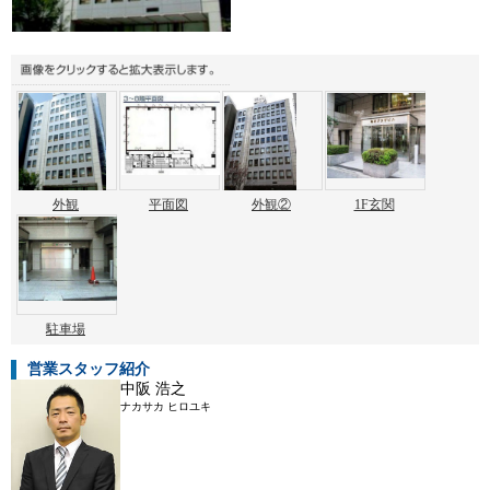
外観
平面図
外観②
1F玄関
駐車場
営業スタッフ紹介
中阪 浩之
ナカサカ ヒロユキ