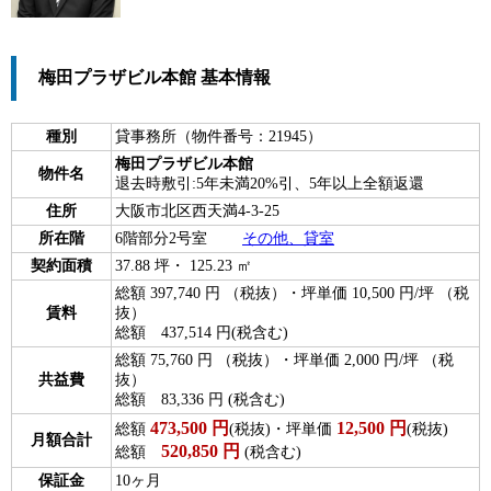
梅田プラザビル本館 基本情報
種別
貸事務所（物件番号：21945）
梅田プラザビル本館
物件名
退去時敷引:5年未満20%引、5年以上全額返還
住所
大阪市北区西天満4-3-25
所在階
6階部分2号室
その他、貸室
契約面積
37.88 坪・ 125.23 ㎡
総額 397,740 円 （税抜）・坪単価 10,500 円/坪 （税
賃料
抜）
総額 437,514 円(税含む)
総額 75,760 円 （税抜）・坪単価 2,000 円/坪 （税
共益費
抜）
総額 83,336 円 (税含む)
473,500
円
12,500
円
総額
(税抜)・坪単価
(税抜)
月額合計
520,850
円
総額
(税含む)
保証金
10ヶ月