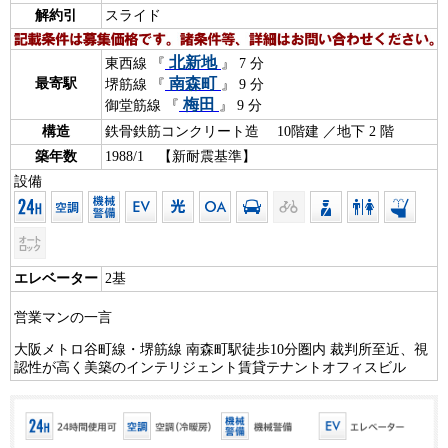
解約引
スライド
北新地
東西線 『
』 7 分
南森町
最寄駅
堺筋線 『
』 9 分
梅田
御堂筋線 『
』 9 分
構造
鉄骨鉄筋コンクリート造 10階建 ／地下 2 階
築年数
1988/1 【新耐震基準】
設備
エレベーター
2基
営業マンの一言
大阪メトロ谷町線・堺筋線 南森町駅徒歩10分圏内 裁判所至近、視
認性が高く美築のインテリジェント賃貸テナントオフィスビル