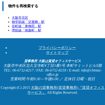
物件を再検索する
大阪市北区
御堂筋線「
淀屋橋
」駅
谷町線「
東梅田
」駅
堺筋線「
南森町
」駅
プライバシーポリシー
サイトマップ
貸事務所 大阪は賃貸オフィスサービス
大阪市中央区北久宝寺町4丁目3番5号 本町サミットビル5階
TEL: 06-6732-8217 / FAX: 06-6732-8218 / E-mail: info@chintai-
office.jp
営業時間 午前9:30～午後6:00 ／ 定休日 日曜・祝日
Copyright (C) 2015
大阪の貸事務所(賃貸事務所)『賃貸オフィス
サービス』
All Rights Reserved.