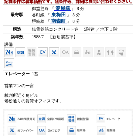
淀屋橋
御堂筋線 『
』 8 分
東梅田
最寄駅
谷町線 『
』 8 分
南森町
堺筋線 『
』 8 分
構造
鉄骨鉄筋コンクリート造 5階建 ／地下 1 階
築年数
1988/7 【新耐震基準】
設備
エレベーター
1基
営業マンの一言
裁判所近く角ビル
老松通りの賃貸オフィスです。