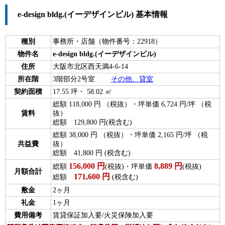
e-design bldg.(イーデザインビル) 基本情報
種別
事務所・店舗（物件番号：22918）
物件名
e-design bldg.(イーデザインビル)
住所
大阪市北区西天満4-6-14
所在階
3階部分2号室
その他、貸室
契約面積
17.55 坪・ 58.02 ㎡
総額 118,000 円 （税抜）・坪単価 6,724 円/坪 （税
賃料
抜）
総額 129,800 円(税含む)
総額 38,000 円 （税抜）・坪単価 2,165 円/坪 （税
共益費
抜）
総額 41,800 円 (税含む)
156,000
円
8,889
円
総額
(税抜)・坪単価
(税抜)
月額合計
171,600
円
総額
(税含む)
敷金
2ヶ月
礼金
1ヶ月
費用備考
賃貸保証加入要/火災保険加入要