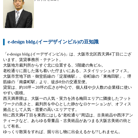
e-design bldg.(イーデザインビル)の豆知識
「e-design bldg.(イーデザインビル)」は、大阪市北区西天満4丁目にござ
います、賃貸事務所・テナント。
大阪地方裁判所からすぐ北に位置する、5階建の角ビル。
老松通りに面した落ち着いた佇まいにある、スタイリッシュオフィス。
大阪市営地下鉄・御堂筋線の「淀屋橋駅」、谷町線の「東梅田駅」、堺
筋線の「南森町駅」より、徒歩8分の交通至便。
貸室は、約10坪～20坪の広さが中心で、個人様や少人数の企業様に使い
やすい面積。
西天満界隈は、大阪一の人気・実力を誇る梅田エリアに隣接したフット
ワークの良さと、裁判所を中心とした静かなロケーションが、オフィス
拠点として人気・需要の高いエリアです。
特に西天満4丁目を東西にはしる“老松通り”周辺は、古美術品や西洋アン
ティークなど、あらゆる骨董品・古美術品があつまる大阪古美術の街と
して有名。
ゆっくり散策をすれば、掘り出し物に出会えるかも!?しれません。