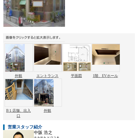
外観
エントランス
平面図
1階、EVホール
B１店舗、出入
外観
口
営業スタッフ紹介
中阪 浩之
ナカサカ ヒロユキ