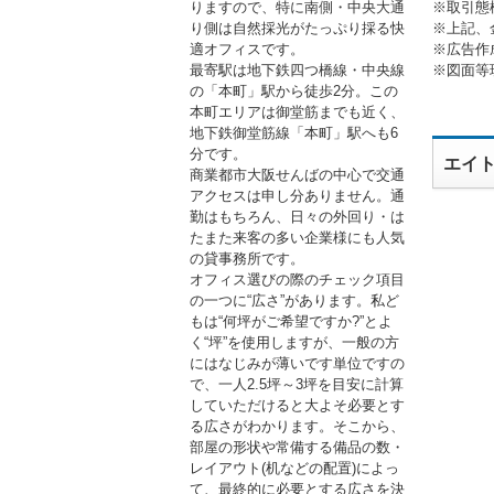
※取引態
りますので、特に南側・中央大通
※上記、
り側は自然採光がたっぷり採る快
※広告作
適オフィスです。
※図面等
最寄駅は地下鉄四つ橋線・中央線
の「本町」駅から徒歩2分。この
本町エリアは御堂筋までも近く、
地下鉄御堂筋線「本町」駅へも6
分です。
エイ
商業都市大阪せんばの中心で交通
アクセスは申し分ありません。通
勤はもちろん、日々の外回り・は
たまた来客の多い企業様にも人気
の貸事務所です。
オフィス選びの際のチェック項目
の一つに“広さ”があります。私ど
もは“何坪がご希望ですか?”とよ
く“坪”を使用しますが、一般の方
にはなじみが薄いです単位ですの
で、一人2.5坪～3坪を目安に計算
していただけると大よそ必要とす
る広さがわかります。そこから、
部屋の形状や常備する備品の数・
レイアウト(机などの配置)によっ
て、最終的に必要とする広さを決