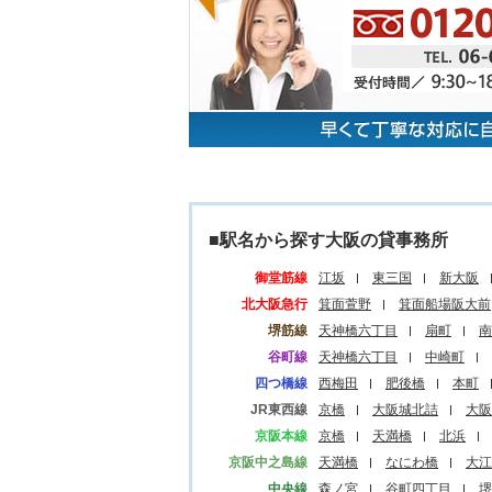
■駅名から探す大阪の貸事務所
御堂筋線
江坂
東三国
新大阪
北大阪急行
箕面萱野
箕面船場阪大前
堺筋線
天神橋六丁目
扇町
南
谷町線
天神橋六丁目
中崎町
四つ橋線
西梅田
肥後橋
本町
JR東西線
京橋
大阪城北詰
大阪
京阪本線
京橋
天満橋
北浜
京阪中之島線
天満橋
なにわ橋
大江
中央線
森ノ宮
谷町四丁目
堺