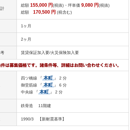
155,000
円
9,080
円
総額
(税抜)・坪単価
(税抜)
合計
170,500
円
総額
(税含む)
1ヶ月
2ヶ月
備考
賃貸保証加入要/火災保険加入要
本町
四ツ橋線 『
』 2 分
駅
本町
御堂筋線 『
』 6 分
本町
中央線 『
』 2 分
鉄骨造 11階建
数
1990/3 【新耐震基準】