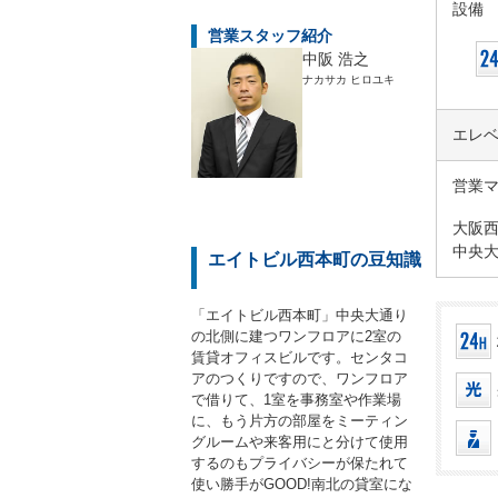
設備
営業スタッフ紹介
中阪 浩之
ナカサカ ヒロユキ
エレ
営業
大阪
中央
エイトビル西本町の豆知識
「エイトビル西本町」中央大通り
の北側に建つワンフロアに2室の
賃貸オフィスビルです。センタコ
アのつくりですので、ワンフロア
で借りて、1室を事務室や作業場
に、もう片方の部屋をミーティン
グルームや来客用にと分けて使用
するのもプライバシーが保たれて
使い勝手がGOOD!南北の貸室にな