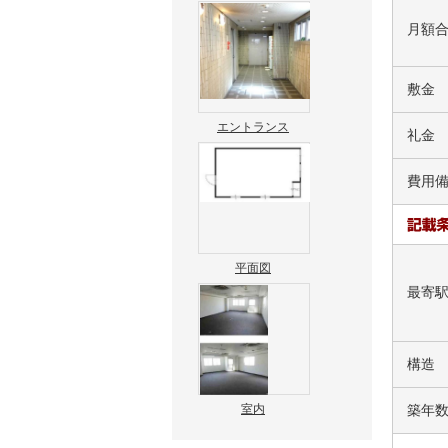
月額
敷金
エントランス
礼金
費用
平面図
最寄
構造
築年
室内