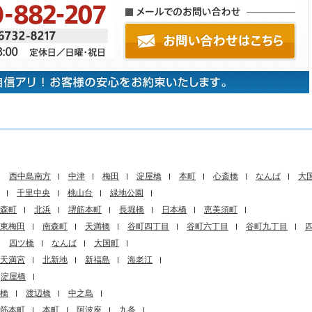
西中島南方
中津
梅田
淀屋橋
本町
心斎橋
なんば
大
千里中央
桃山台
緑地公園
森町
北浜
堺筋本町
長堀橋
日本橋
恵美須町
東梅田
南森町
天満橋
谷町四丁目
谷町六丁目
谷町九丁目
四ツ橋
なんば
大国町
天満宮
北新地
新福島
海老江
淀屋橋
橋
渡辺橋
中之島
筋本町
本町
阿波座
九条