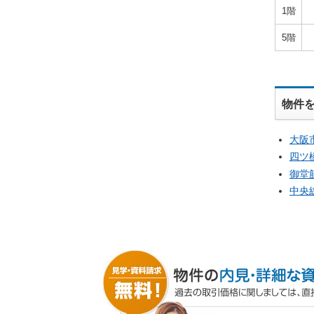
1階
5階
物件
大阪
四ツ
御堂
中央