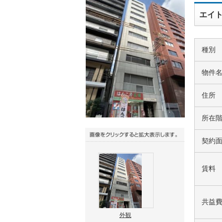
エイト
種別
物件
住所
所在
契約
賃料
共益
外観