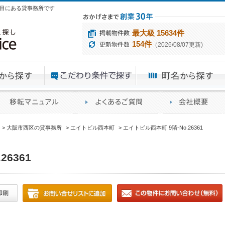
1丁目にある貸事務所です
最大級 15634件
154件
（2026/08/07更新)
エリアから探す
目的から探す
ME
ィス仲介実績
移転マニュアル
賃貸オフィスに関す
大阪市西区の貸事務所
エイトビル西本町
エイトビル西本町 9階-No.26361
6361