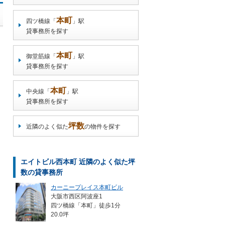
本町
四ツ橋線「
」駅
貸事務所を探す
本町
御堂筋線「
」駅
貸事務所を探す
本町
中央線「
」駅
貸事務所を探す
坪数
近隣のよく似た
の物件を探す
エイトビル西本町 近隣のよく似た坪
数の貸事務所
カーニープレイス本町ビル
大阪市西区阿波座1
四ツ橋線「本町」徒歩1分
20.0坪