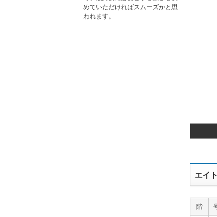
めていただければスムーズかと思
われます。
エイト
階