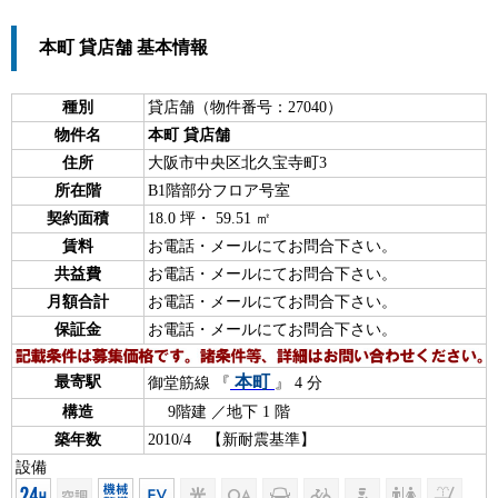
本町 貸店舗 基本情報
種別
貸店舗（物件番号：27040）
物件名
本町 貸店舗
住所
大阪市中央区北久宝寺町3
所在階
B1階部分フロア号室
契約面積
18.0 坪・ 59.51 ㎡
賃料
お電話・メールにてお問合下さい。
共益費
お電話・メールにてお問合下さい。
月額合計
お電話・メールにてお問合下さい。
保証金
お電話・メールにてお問合下さい。
本町
最寄駅
御堂筋線 『
』 4 分
構造
9階建 ／地下 1 階
築年数
2010/4 【新耐震基準】
設備