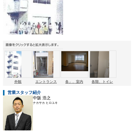
外観
エントランス
各」、室内
各階、トイレ
営業スタッフ紹介
中阪 浩之
ナカサカ ヒロユキ