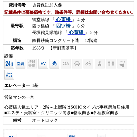
費用備考
賃貸保証加入要
心斎橋
御堂筋線 『
』 4 分
四ツ橋
最寄駅
四ツ橋線 『
』 6 分
心斎橋
長堀鶴見緑地線 『
』 5 分
構造
鉄骨鉄筋コンクリート造 12階建
築年数
1985/3 【新耐震基準】
設備
エレベーター
1基
営業マンの一言
心斎橋人気エリア・2階～上層階はSOHOタイプの事務所兼居住用
■エステ・美容室・クリニック向き■物販向き■各種教室向き
備考
オートロック