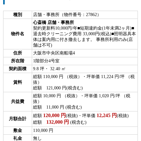
種別
店舗・事務所（物件番号：27862）
心斎橋 店舗・事務所
契約更新料10,000円/年■短期違約金(1年未満2ヶ月)■
物件名
退去時クリーニング費用 33,000円(税込)■照明器具本
体は案内用に付き撤去します。 事務所利用のみ(店
舗は不可)
住所
大阪市中央区南船場4
所在階
1階部分4号室
契約面積
9.8 坪・ 32.40 ㎡
総額 110,000 円 （税抜）・坪単価 11,224 円/坪 （税
賃料
抜）
総額 121,000 円(税含む)
総額 10,000 円 （税抜）・坪単価 1,020 円/坪 （税
共益費
抜）
総額 11,000 円 (税含む)
120,000
円
12,245
円
総額
(税抜)・坪単価
(税抜)
月額合計
132,000
円
総額
(税含む)
敷金
110,000 円
礼金
無し