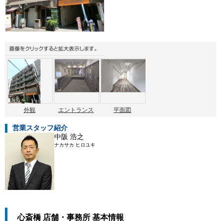
外観
エントランス
平面図
営業スタッフ紹介
中阪 浩之
ナカサカ ヒロユキ
心斎橋 店舗・事務所 基本情報