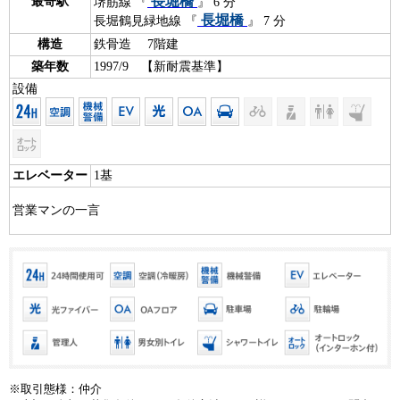
長堀橋
最寄駅
堺筋線 『
』 6 分
長堀橋
長堀鶴見緑地線 『
』 7 分
構造
鉄骨造 7階建
築年数
1997/9 【新耐震基準】
設備
エレベーター
1基
営業マンの一言
※取引態様：仲介