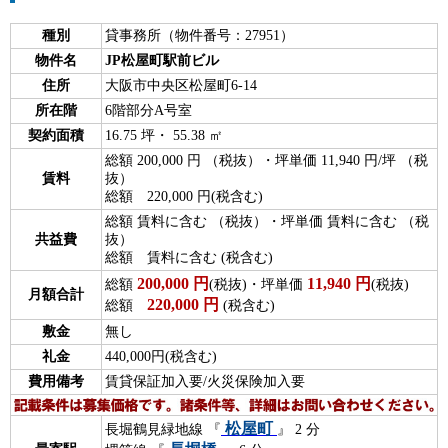
種別
貸事務所（物件番号：27951）
物件名
JP松屋町駅前ビル
住所
大阪市中央区松屋町6-14
所在階
6階部分A号室
契約面積
16.75 坪・ 55.38 ㎡
総額 200,000 円 （税抜）・坪単価 11,940 円/坪 （税
賃料
抜）
総額 220,000 円(税含む)
総額 賃料に含む （税抜）・坪単価 賃料に含む （税
共益費
抜）
総額 賃料に含む (税含む)
200,000
円
11,940
円
総額
(税抜)・坪単価
(税抜)
月額合計
220,000
円
総額
(税含む)
敷金
無し
礼金
440,000円(税含む)
費用備考
賃貸保証加入要/火災保険加入要
松屋町
長堀鶴見緑地線 『
』 2 分