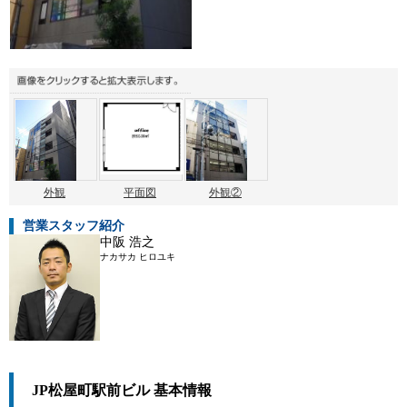
外観
平面図
外観②
営業スタッフ紹介
中阪 浩之
ナカサカ ヒロユキ
JP松屋町駅前ビル 基本情報