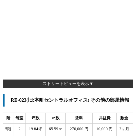
ストリートビューを表示▼
RE-023(旧:本町セントラルオフィス) その他の部屋情報
階
号室
坪数
㎡数
賃料
共益費
敷金
5階
2
19.84坪
65.59㎡
270,000 円
10,000 円
2ヶ月