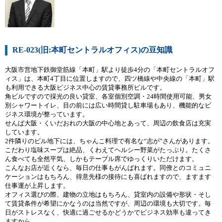
RE-023(旧:本町セントラルオフィス)の豆知識
大阪市営地下鉄御堂筋線「本町」駅より徒歩4分の「本町セントラルオフ
ィス」は、本町4丁目に位置しますので、四ツ橋線や中央線の「本町」駅
も利用できる大阪ビジネス中心の賃貸事務所ビルです。
角ビルですので採光の良い貸室、各室個別空調・24時間使用可能、男女
別シャワートイレ、目の前には広い時間貸し駐車場もあり、機能的なビ
ジネス環境が整っています。
せんば大阪・くいだおれの大阪の中心地とあって、周辺の飲食店は充実
しています。
2件隣りのビル地下には、ちゃんこ料理で有名な“志が”さんがあります。
こだわり塩味スープは絶品、くわえてヘルシー野菜がたっぷり。たくさ
ん食べても全然平気、しかもテーブル席でゆっくりいただけます。
こんなお店が近くなら、毎日の仕事もがんばれます。同僚とのコミュニ
ケーションはもちろん、得意先様の接待にも喜ばれますので、ますます
仕事運が上昇します。
オフィス選びの際、建物の立地はもちろん、貸室内の設備や形状・そし
て賃貸条件が希望にかなうのは当然ですが、周辺の環境も大切です。毎
日がストレスなく、快適に過ごせるかどうかでビジネス効率も違ってき
ますから。