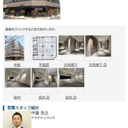
外観
平面図
共用廊下
共用廊下 ②
室内
室内 ②
室内 ③
営業スタッフ紹介
中阪 浩之
ナカサカ ヒロユキ