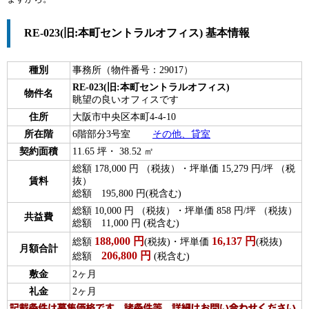
RE-023(旧:本町セントラルオフィス) 基本情報
種別
事務所（物件番号：29017）
RE-023(旧:本町セントラルオフィス)
物件名
眺望の良いオフィスです
住所
大阪市中央区本町4-4-10
所在階
6階部分3号室
その他、貸室
契約面積
11.65 坪・ 38.52 ㎡
総額 178,000 円 （税抜）・坪単価 15,279 円/坪 （税
賃料
抜）
総額 195,800 円(税含む)
総額 10,000 円 （税抜）・坪単価 858 円/坪 （税抜）
共益費
総額 11,000 円 (税含む)
188,000
円
16,137
円
総額
(税抜)・坪単価
(税抜)
月額合計
206,800
円
総額
(税含む)
敷金
2ヶ月
礼金
2ヶ月