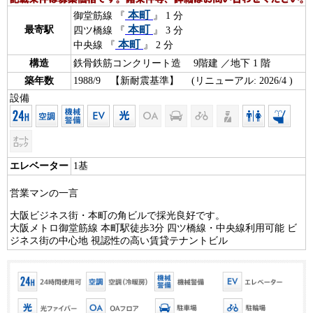
本町
御堂筋線 『
』 1 分
本町
最寄駅
四ツ橋線 『
』 3 分
本町
中央線 『
』 2 分
構造
鉄骨鉄筋コンクリート造 9階建 ／地下 1 階
築年数
1988/9 【新耐震基準】 (リニューアル: 2026/4 )
設備
エレベーター
1基
営業マンの一言
大阪ビジネス街・本町の角ビルで採光良好です。
大阪メトロ御堂筋線 本町駅徒歩3分 四ツ橋線・中央線利用可能 ビ
ジネス街の中心地 視認性の高い賃貸テナントビル