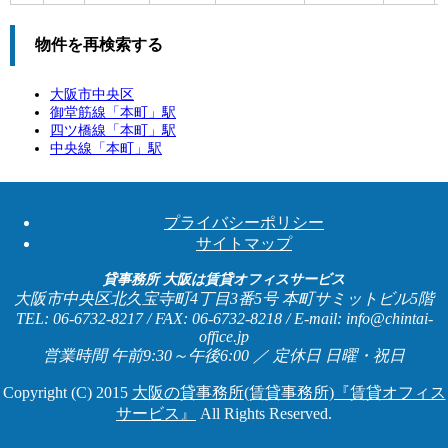
物件を再検索する
大阪市中央区
御堂筋線「
本町
」駅
四ツ橋線「
本町
」駅
中央線「
本町
」駅
プライバシーポリシー
サイトマップ
貸事務所 大阪は賃貸オフィスサービス
大阪市中央区北久宝寺町4丁目3番5号 本町サミットビル5階
TEL: 06-6732-8217 / FAX: 06-6732-8218 / E-mail: info@chintai-
office.jp
営業時間 午前9:30～午後6:00 ／ 定休日 日曜・祝日
Copyright (C) 2015
大阪の貸事務所(賃貸事務所)『賃貸オフィス
サービス』
All Rights Reserved.