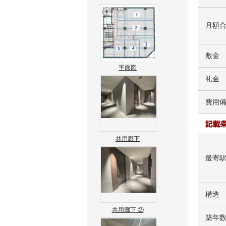
月額
敷金
平面図
礼金
費用
共用廊下
最寄
構造
共用廊下 ②
築年