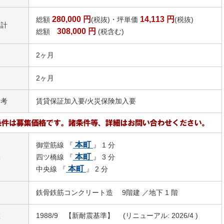
280,000
円
14,113
円
総額
(税抜)・坪単価
(税抜)
合計
308,000
円
総額
(税含む)
2ヶ月
2ヶ月
備考
賃貸保証加入要/火災保険加入要
本町
御堂筋線 『
』 1 分
駅
本町
四ツ橋線 『
』 3 分
本町
中央線 『
』 2 分
鉄骨鉄筋コンクリート造 9階建 ／地下 1 階
数
1988/9 【新耐震基準】 (リニューアル: 2026/4 )