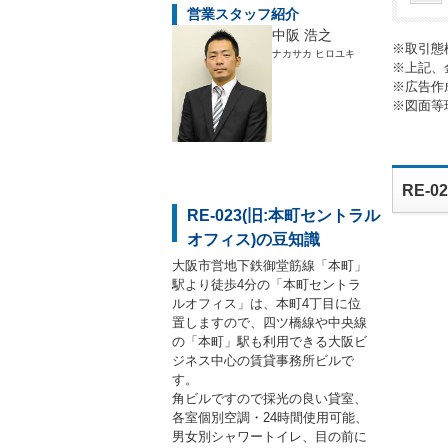
営業スタッフ紹介
中阪 浩之
※取引態
ナカサカ ヒロユキ
※上記、
※広告作
※図面等
RE-
RE-023(旧:本町セントラル
オフィス)の豆知識
大阪市営地下鉄御堂筋線「本町」
駅より徒歩4分の「本町セントラ
ルオフィス」は、本町4丁目に位
置しますので、四ツ橋線や中央線
の「本町」駅も利用できる大阪ビ
ジネス中心の賃貸事務所ビルで
す。
角ビルですので採光の良い貸室、
各室個別空調・24時間使用可能、
男女別シャワートイレ、目の前に