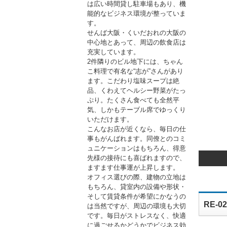
は広い時間貸し駐車場もあり、機
能的なビジネス環境が整っていま
す。
せんば大阪・くいだおれの大阪の
中心地とあって、周辺の飲食店は
充実しています。
2件隣りのビル地下には、ちゃん
こ料理で有名な“志が”さんがあり
ます。こだわり塩味スープは絶
品、くわえてヘルシー野菜がたっ
ぷり。たくさん食べても全然平
気、しかもテーブル席でゆっくり
いただけます。
こんなお店が近くなら、毎日の仕
事もがんばれます。同僚とのコミ
ュニケーションはもちろん、得意
先様の接待にも喜ばれますので、
ますます仕事運が上昇します。
オフィス選びの際、建物の立地は
もちろん、貸室内の設備や形状・
そして賃貸条件が希望にかなうの
RE-
は当然ですが、周辺の環境も大切
です。毎日がストレスなく、快適
に過ごせるかどうかでビジネス効