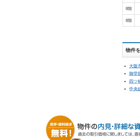
8階
8階
物件
大阪
御堂
四ツ
中央