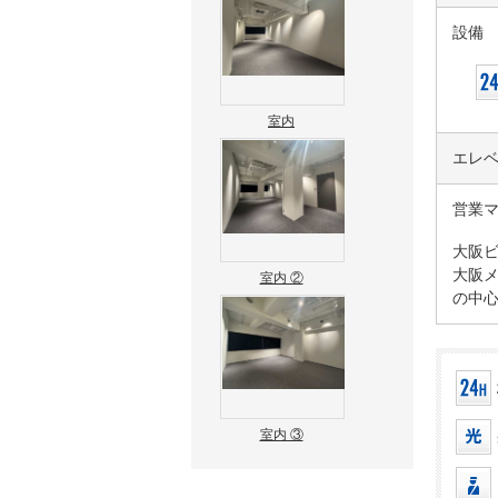
設備
室内
エレ
営業
大阪
大阪メ
室内 ②
の中心
室内 ③