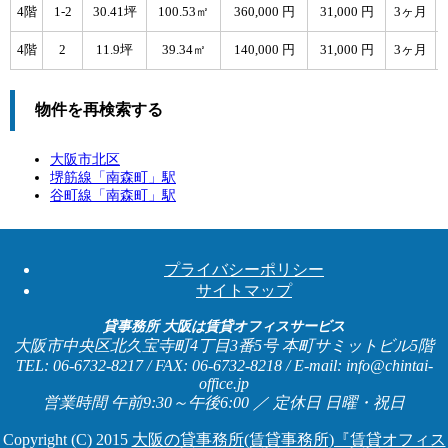
4階
1-2
30.41坪
100.53㎡
360,000 円
31,000 円
3ヶ月
4階
2
11.9坪
39.34㎡
140,000 円
31,000 円
3ヶ月
物件を再検索する
大阪市北区
堺筋線「
南森町
」駅
谷町線「
南森町
」駅
プライバシーポリシー
サイトマップ
貸事務所 大阪は賃貸オフィスサービス
大阪市中央区北久宝寺町4丁目3番5号 本町サミットビル5階
TEL: 06-6732-8217 / FAX: 06-6732-8218 / E-mail: info@chintai-
office.jp
営業時間 午前9:30～午後6:00 ／ 定休日 日曜・祝日
Copyright (C) 2015
大阪の貸事務所(賃貸事務所)『賃貸オフィス