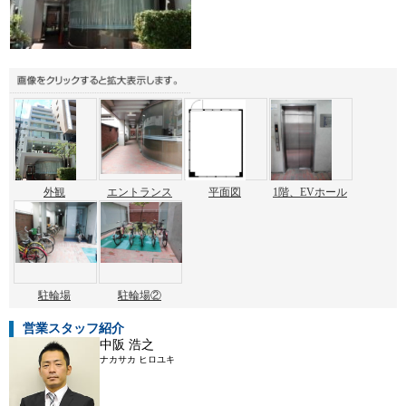
外観
エントランス
平面図
1階、EVホール
駐輪場
駐輪場②
営業スタッフ紹介
中阪 浩之
ナカサカ ヒロユキ