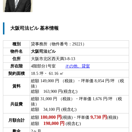
大阪司法ビル 基本情報
種別
貸事務所（物件番号：29221）
物件名
大阪司法ビル
住所
大阪市北区西天満3-8-13
所在階
4階部分1号室
その他、貸室
契約面積
18.5 坪・ 61.16 ㎡
総額 149,000 円 （税抜）・坪単価 8,054 円/坪 （税
賃料
抜）
総額 163,900 円(税含む)
総額 31,000 円 （税抜）・坪単価 1,676 円/坪 （税
共益費
抜）
総額 34,100 円 (税含む)
180,000
円
9,730
円
総額
(税抜)・坪単価
(税抜)
月額合計
198,000
円
総額
(税含む)
敷金
2ヶ月