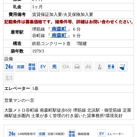
礼金
1ヶ月
費用備考
賃貸保証加入要/火災保険加入要
南森町
堺筋線 『
』 6 分
最寄駅
南森町
谷町線 『
』 6 分
構造
鉄筋コンクリート造 7階建
築年数
1979/3
設備
エレベーター
1基
営業マンの一言
大阪メトロ谷町線 南森町駅徒歩6分 堺筋線 北浜駅・御堂筋線 淀屋
橋駅徒歩圏内 士業が多く管理の行き届いた貸事務所!環境良好