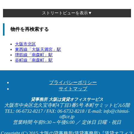
ストリートビューを表示▼
物件を再検索する
大阪市北区
東西線「
大阪天満宮
」駅
堺筋線「
南森町
」駅
谷町線「
南森町
」駅
プライバシーポリシー
サイトマップ
貸事務所 大阪は賃貸オフィスサービス
大阪市中央区北久宝寺町4丁目3番5号 本町サミットビル5階
TEL: 06-6732-8217 / FAX: 06-6732-8218 / E-mail: info@chintai-
office.jp
営業時間 午前9:30～午後6:00 ／ 定休日 日曜・祝日
Copyright (C) 2015
大阪の貸事務所(賃貸事務所)『賃貸オフィス