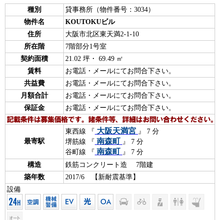
種別
貸事務所（物件番号：3034）
物件名
KOUTOKUビル
住所
大阪市北区東天満2-1-10
所在階
7階部分1号室
契約面積
21.02 坪・ 69.49 ㎡
賃料
お電話・メールにてお問合下さい。
共益費
お電話・メールにてお問合下さい。
月額合計
お電話・メールにてお問合下さい。
保証金
お電話・メールにてお問合下さい。
大阪天満宮
東西線 『
』 7 分
南森町
最寄駅
堺筋線 『
』 7 分
南森町
谷町線 『
』 7 分
構造
鉄筋コンクリート造 7階建
築年数
2017/6 【新耐震基準】
設備