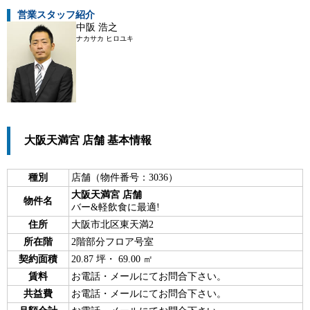
営業スタッフ紹介
中阪 浩之
ナカサカ ヒロユキ
大阪天満宮 店舗 基本情報
種別
店舗（物件番号：3036）
大阪天満宮 店舗
物件名
バー&軽飲食に最適!
住所
大阪市北区東天満2
所在階
2階部分フロア号室
契約面積
20.87 坪・ 69.00 ㎡
賃料
お電話・メールにてお問合下さい。
共益費
お電話・メールにてお問合下さい。