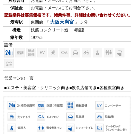
月額合計
お電話・メールにてお問合下さい。
保証金
お電話・メールにてお問合下さい。
大阪天満宮
最寄駅
東西線 『
』 3 分
構造
鉄筋コンクリート造 4階建
築年数
1977/3
設備
営業マンの一言
■エステ・美容室・クリニック向き■飲食店舗向き■各種教室向き