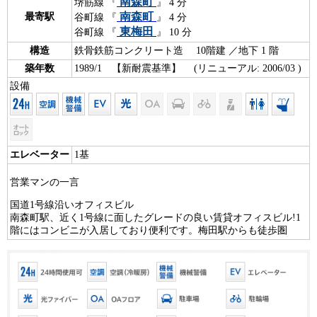
南森町
堺筋線 『
』 4 分
南森町
最寄駅
谷町線 『
』 4 分
東梅田
谷町線 『
』 10 分
構造
鉄骨鉄筋コンクリート造 10階建 ／地下 1 階
築年数
1989/1 【新耐震基準】 (リニューアル: 2006/03 )
設備
エレベーター
1基
営業マンの一言
国道1号線沿いオフィスビル
南森町駅、近く1号線に面したグレードの良い賃貸オフィスビル!1
階にはコンビニが入居しており便利です。梅田駅からも徒歩圏