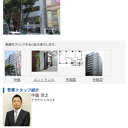
外観
エントランス
平面図
外観②
営業スタッフ紹介
中阪 浩之
ナカサカ ヒロユキ