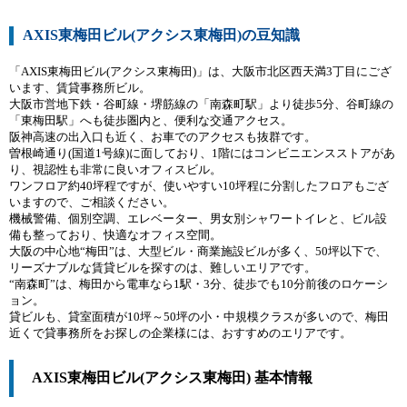
AXIS東梅田ビル(アクシス東梅田)の豆知識
「AXIS東梅田ビル(アクシス東梅田)」は、大阪市北区西天満3丁目にござ
います、賃貸事務所ビル。
大阪市営地下鉄・谷町線・堺筋線の「南森町駅」より徒歩5分、谷町線の
「東梅田駅」へも徒歩圏内と、便利な交通アクセス。
阪神高速の出入口も近く、お車でのアクセスも抜群です。
曽根崎通り(国道1号線)に面しており、1階にはコンビニエンスストアがあ
り、視認性も非常に良いオフィスビル。
ワンフロア約40坪程ですが、使いやすい10坪程に分割したフロアもござ
いますので、ご相談ください。
機械警備、個別空調、エレベーター、男女別シャワートイレと、ビル設
備も整っており、快適なオフィス空間。
大阪の中心地“梅田”は、大型ビル・商業施設ビルが多く、50坪以下で、
リーズナブルな賃貸ビルを探すのは、難しいエリアです。
“南森町”は、梅田から電車なら1駅・3分、徒歩でも10分前後のロケーシ
ョン。
貸ビルも、貸室面積が10坪～50坪の小・中規模クラスが多いので、梅田
近くで貸事務所をお探しの企業様には、おすすめのエリアです。
AXIS東梅田ビル(アクシス東梅田) 基本情報