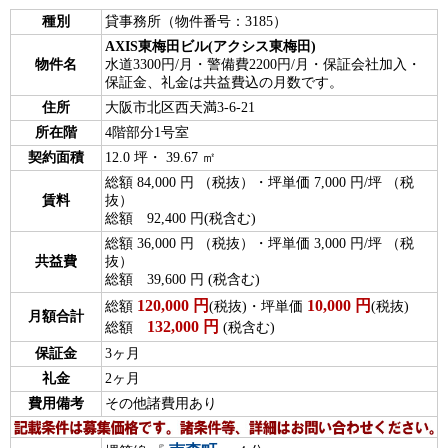
種別
貸事務所（物件番号：3185）
AXIS東梅田ビル(アクシス東梅田)
物件名
水道3300円/月・警備費2200円/月・保証会社加入・
保証金、礼金は共益費込の月数です。
住所
大阪市北区西天満3-6-21
所在階
4階部分1号室
契約面積
12.0 坪・ 39.67 ㎡
総額 84,000 円 （税抜）・坪単価 7,000 円/坪 （税
賃料
抜）
総額 92,400 円(税含む)
総額 36,000 円 （税抜）・坪単価 3,000 円/坪 （税
共益費
抜）
総額 39,600 円 (税含む)
120,000
円
10,000
円
総額
(税抜)・坪単価
(税抜)
月額合計
132,000
円
総額
(税含む)
保証金
3ヶ月
礼金
2ヶ月
費用備考
その他諸費用あり