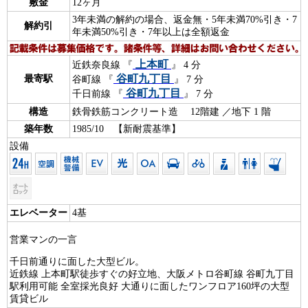
敷金
12ヶ月
3年未満の解約の場合、返金無・5年未満70%引き・7
解約引
年未満50%引き・7年以上は全額返金
上本町
近鉄奈良線 『
』 4 分
谷町九丁目
最寄駅
谷町線 『
』 7 分
谷町九丁目
千日前線 『
』 7 分
構造
鉄骨鉄筋コンクリート造 12階建 ／地下 1 階
築年数
1985/10 【新耐震基準】
設備
エレベーター
4基
営業マンの一言
千日前通りに面した大型ビル。
近鉄線 上本町駅徒歩すぐの好立地、大阪メトロ谷町線 谷町九丁目
駅利用可能 全室採光良好 大通りに面したワンフロア160坪の大型
賃貸ビル