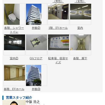
（男性）
（女性）
各階、シャワー
外観②
1階、EVホール
室内
トイレ
室内②
OAフロア
駐車場、収容サ
各階、廊下
イズ
各階、EVホール
外観③
営業スタッフ紹介
中阪 浩之