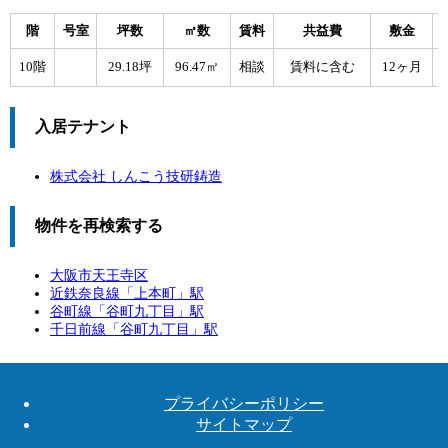
階
号室
坪数
㎡数
賃料
共益費
敷金
10階
29.18坪
96.47㎡
相談
賃料に含む
12ヶ月
入居テナント
株式会社 しんこう技研鋳造
物件を再検索する
大阪市天王寺区
近鉄奈良線「
上本町
」駅
谷町線「
谷町九丁目
」駅
千日前線「
谷町九丁目
」駅
プライバシーポリシー
サイトマップ