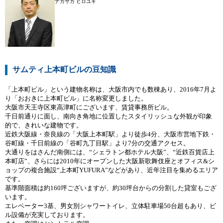
ナカサカ ヒロユキ
サムティ上本町ビルの豆知識
「上本町ビル」という建物名称は、大阪市内でも数棟あり、2016年7月よ
り「おおきに上本町ビル」に名称変更しました。
大阪市天王寺区東高津町にございます、賃貸事務所ビル。
千日前通りに面し、南向き角地に位置したスタイリッシュな外観が印象
的で、きれいな建物です。
近鉄大阪線・奈良線の「大阪上本町駅」より徒歩4分、大阪市営地下鉄・
谷町線・千日前線の「谷町九丁目駅」より7分の交通アクセス。
大通りをはさんだ南側には、“シェラトン都ホテル大阪”、“近鉄百貨店上
本町店”、さらには2010年にオープンした大阪新歌舞伎座とオフィス&シ
ョップの複合施設“上本町YUFURA”などがあり、近年注目を集めるエリア
です。
基準階面積は約160坪ございますが、約30坪台からの分割した貸室もござ
います。
エレベーター3基、男女別シャワートイレ、立体駐車場50台超もあり、ビ
ル設備が充実しております。