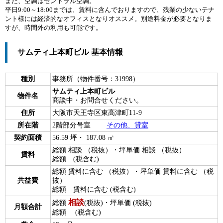
また、空調はセントラル空調。
平日9:00～18:00までは、賃料に含んでおりますので、残業の少ないテナ
ント様には経済的なオフィスとなりオススメ。別途料金が必要となりま
すが、時間外の利用も可能です。
サムティ上本町ビル 基本情報
種別
事務所（物件番号：31998）
サムティ上本町ビル
物件名
商談中・お問合せください。
住所
大阪市天王寺区東高津町11-9
所在階
2階部分号室
その他、貸室
契約面積
56.59 坪・ 187.08 ㎡
総額 相談 （税抜）・坪単価 相談 （税抜）
賃料
総額 (税含む)
総額 賃料に含む （税抜）・坪単価 賃料に含む （税
共益費
抜）
総額 賃料に含む (税含む)
相談
総額
(税抜)・坪単価
(税抜)
月額合計
総額
(税含む)