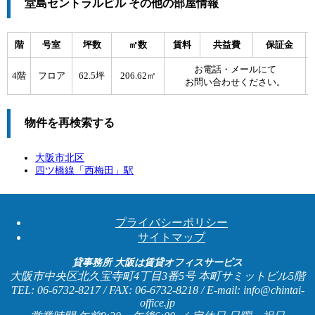
堂島セントラルビル その他の部屋情報
階
号室
坪数
㎡数
賃料
共益費
保証金
お電話・メールにて
4階
フロア
62.5坪
206.62㎡
お問い合わせください。
物件を再検索する
大阪市北区
四ツ橋線「
西梅田
」駅
プライバシーポリシー
サイトマップ
貸事務所 大阪は賃貸オフィスサービス
大阪市中央区北久宝寺町4丁目3番5号 本町サミットビル5階
TEL: 06-6732-8217 / FAX: 06-6732-8218 / E-mail: info@chintai-
office.jp