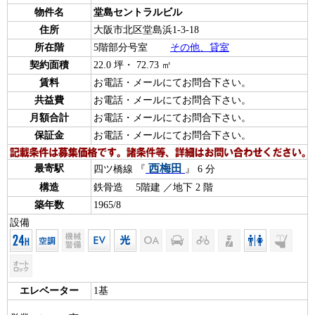
物件名
堂島セントラルビル
住所
大阪市北区堂島浜1-3-18
所在階
5階部分号室
その他、貸室
契約面積
22.0 坪・ 72.73 ㎡
賃料
お電話・メールにてお問合下さい。
共益費
お電話・メールにてお問合下さい。
月額合計
お電話・メールにてお問合下さい。
保証金
お電話・メールにてお問合下さい。
西梅田
最寄駅
四ツ橋線 『
』 6 分
構造
鉄骨造 5階建 ／地下 2 階
築年数
1965/8
設備
エレベーター
1基