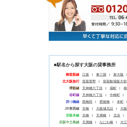
■駅名から探す大阪の貸事務所
御堂筋線
江坂
東三国
新大阪
北大阪急行
箕面萱野
箕面船場阪大前
堺筋線
天神橋六丁目
扇町
南
谷町線
天神橋六丁目
中崎町
四つ橋線
西梅田
肥後橋
本町
JR東西線
京橋
大阪城北詰
大阪
京阪本線
京橋
天満橋
北浜
京阪中之島線
天満橋
なにわ橋
大江