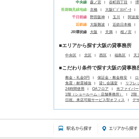
中央線
森ノ宮
谷町四丁目
堺
長堀鶴見緑地線
京橋
大阪ﾋﾞｼﾞﾈｽﾊﾟｰｸ
千日前線
野田阪神
玉川
阿波座
近鉄線
大阪難波
近鉄日本橋
JR環状線
大阪
天満
桜ノ宮
■エリアから探す大阪の貸事務所
中央区
北区
西区
福島区
天
■こだわり条件で探す大阪の貸事務
敷金・礼金0円
保証金・敷金格安
ロ
免震・耐震補強
貸し会議室
リフレ
24時間使用
OAフロア
光ファイバー
1階（ショールーム・店舗事務所）
2階
日祝、来店可能サービス型オフィス
デ
駅名から探す所