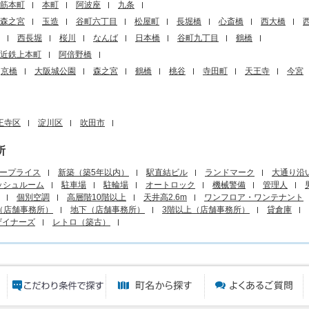
筋本町
本町
阿波座
九条
森之宮
玉造
谷町六丁目
松屋町
長堀橋
心斎橋
西大橋
西長堀
桜川
なんば
日本橋
谷町九丁目
鶴橋
近鉄上本町
阿倍野橋
京橋
大阪城公園
森之宮
鶴橋
桃谷
寺田町
天王寺
今宮
王寺区
淀川区
吹田市
所
ープライス
新築（築5年以内）
駅直結ビル
ランドマーク
大通り沿
ッシュルーム
駐車場
駐輪場
オートロック
機械警備
管理人
個別空調
高層階10階以上
天井高2.6m
ワンフロア・ワンテナント
（店舗事務所）
地下（店舗事務所）
3階以上（店舗事務所）
貸倉庫
ザイナーズ
レトロ（築古）
エリアから探す
目的から探す
町名から探す