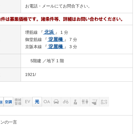
金
お電話・メールにてお問合下さい。
北浜
堺筋線 『
』 1 分
駅
淀屋橋
御堂筋線 『
』 7 分
淀屋橋
京阪本線 『
』 3 分
5階建 ／地下 1 階
数
1921/
マンの一言