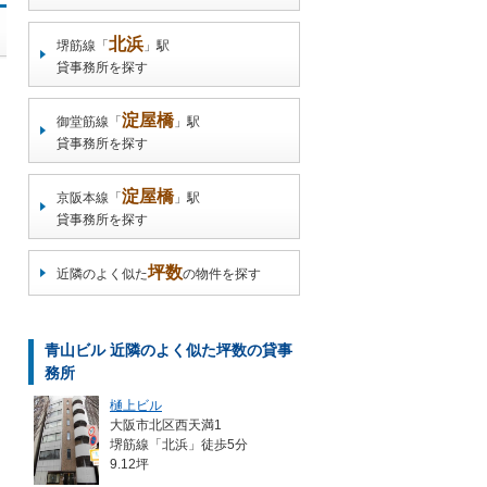
北浜
堺筋線「
」駅
貸事務所を探す
淀屋橋
御堂筋線「
」駅
貸事務所を探す
淀屋橋
京阪本線「
」駅
貸事務所を探す
坪数
近隣のよく似た
の物件を探す
青山ビル 近隣のよく似た坪数の貸事
務所
樋上ビル
大阪市北区西天満1
堺筋線「北浜」徒歩5分
9.12坪