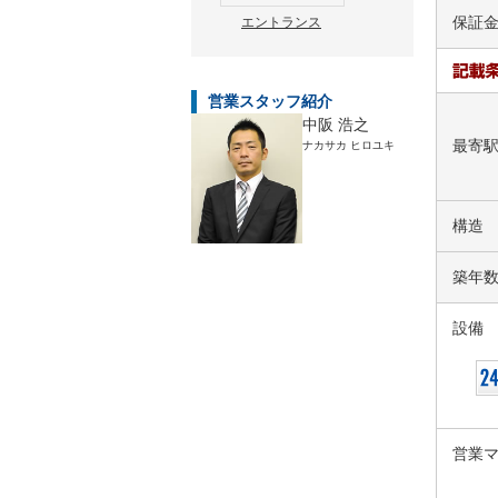
保証
エントランス
営業スタッフ紹介
中阪 浩之
最寄
ナカサカ ヒロユキ
構造
築年
設備
営業