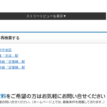
ストリートビューを表示▼
を再検索する
市中央区
線「
北浜
」駅
筋線「
淀屋橋
」駅
本線「
淀屋橋
」駅