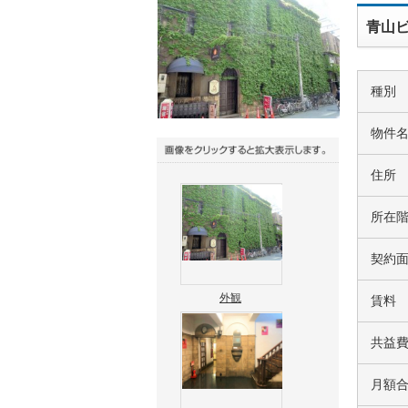
青山ビ
種別
物件
住所
所在
契約
外観
賃料
共益
月額