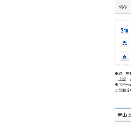
備考
※取引態
※上記、
※広告作
※図面等
青山