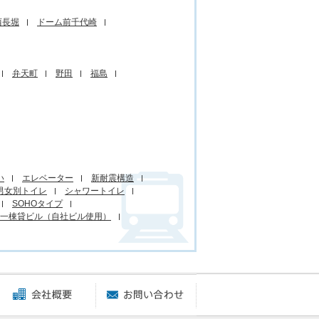
西長堀
ドーム前千代崎
弁天町
野田
福島
い
エレベーター
新耐震構造
男女別トイレ
シャワートイレ
SOHOタイプ
一棟貸ビル（自社ビル使用）
賃貸オフィスに関するご質問
会社概要
お問い合わせ