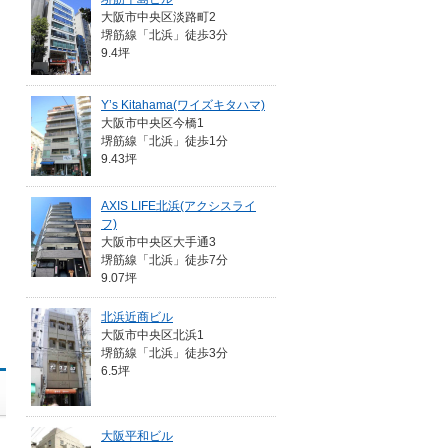
大阪市中央区淡路町2
堺筋線「北浜」徒歩3分
9.4坪
Y’s Kitahama(ワイズキタハマ)
大阪市中央区今橋1
堺筋線「北浜」徒歩1分
9.43坪
AXIS LIFE北浜(アクシスライ
フ)
大阪市中央区大手通3
堺筋線「北浜」徒歩7分
9.07坪
北浜近商ビル
大阪市中央区北浜1
堺筋線「北浜」徒歩3分
6.5坪
大阪平和ビル