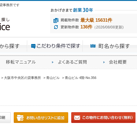
る貸事務所です
最大級 15631件
136件
（2026/08/08更新)
エリアから探す
目的から探す
ME
ィス仲介実績
移転マニュアル
賃貸オフィスに関す
大阪市中央区の貸事務所
青山ビル
青山ビル 4階-No.356