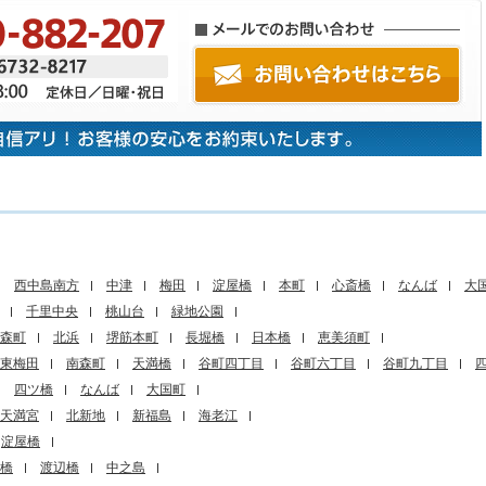
西中島南方
中津
梅田
淀屋橋
本町
心斎橋
なんば
大
千里中央
桃山台
緑地公園
森町
北浜
堺筋本町
長堀橋
日本橋
恵美須町
東梅田
南森町
天満橋
谷町四丁目
谷町六丁目
谷町九丁目
四ツ橋
なんば
大国町
天満宮
北新地
新福島
海老江
淀屋橋
橋
渡辺橋
中之島