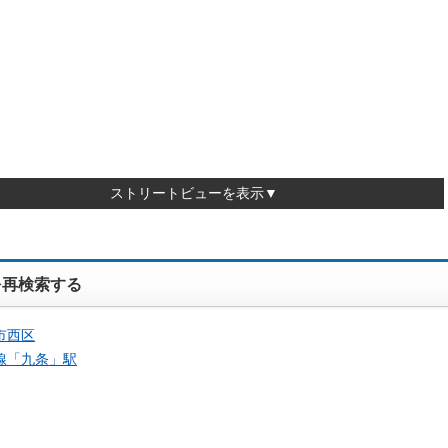
ストリートビューを表示▼
を再検索する
市西区
線「
九条
」駅