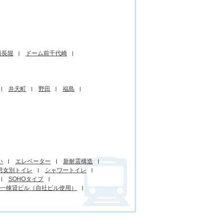
西長堀
ドーム前千代崎
弁天町
野田
福島
い
エレベーター
新耐震構造
男女別トイレ
シャワートイレ
SOHOタイプ
一棟貸ビル（自社ビル使用）