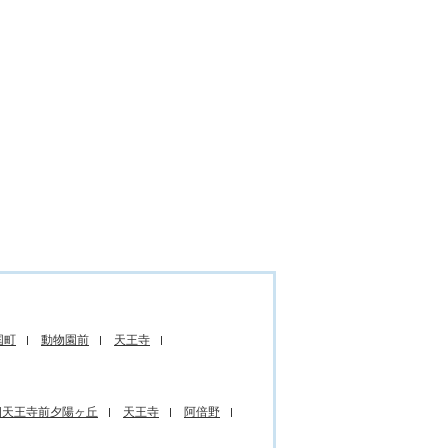
国町
動物園前
天王寺
四天王寺前夕陽ヶ丘
天王寺
阿倍野