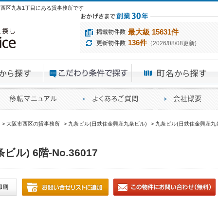
大阪市西区九条1丁目にある貸事務所です
最大級 15631件
136件
（2026/08/08更新)
エリアから探す
目的から探す
ME
ィス仲介実績
移転マニュアル
賃貸オフィスに関す
大阪市西区の貸事務所
九条ビル(日鉄住金興産九条ビル)
九条ビル(日鉄住金興産九条ビル
) 6階-No.36017