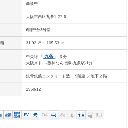
名
商談中
大阪市西区九条1-27-6
階
6階部分3号室
面積
31.92 坪・ 105.53 ㎡
九条
中央線 『
』 3 分
駅
大阪メトロ-阪神なんば線-九条駅-1分
鉄骨鉄筋コンクリート造 9階建 ／地下 2 階
数
1968/12