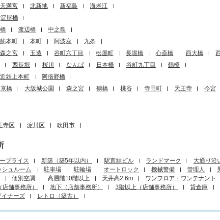
天満宮
北新地
新福島
海老江
淀屋橋
橋
渡辺橋
中之島
筋本町
本町
阿波座
九条
森之宮
玉造
谷町六丁目
松屋町
長堀橋
心斎橋
西大橋
西長堀
桜川
なんば
日本橋
谷町九丁目
鶴橋
近鉄上本町
阿倍野橋
京橋
大阪城公園
森之宮
鶴橋
桃谷
寺田町
天王寺
今宮
王寺区
淀川区
吹田市
所
ープライス
新築（築5年以内）
駅直結ビル
ランドマーク
大通り沿
ッシュルーム
駐車場
駐輪場
オートロック
機械警備
管理人
個別空調
高層階10階以上
天井高2.6m
ワンフロア・ワンテナント
（店舗事務所）
地下（店舗事務所）
3階以上（店舗事務所）
貸倉庫
ザイナーズ
レトロ（築古）