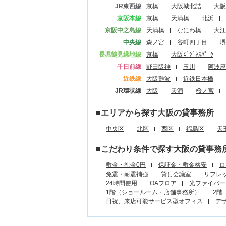
JR東西線
京橋
大阪城北詰
大阪
京阪本線
京橋
天満橋
北浜
京阪中之島線
天満橋
なにわ橋
大江
中央線
森ノ宮
谷町四丁目
堺
長堀鶴見緑地線
京橋
大阪ﾋﾞｼﾞﾈｽﾊﾟｰｸ
千日前線
野田阪神
玉川
阿波座
近鉄線
大阪難波
近鉄日本橋
JR環状線
大阪
天満
桜ノ宮
■エリアから探す大阪の貸事務所
中央区
北区
西区
福島区
天
■こだわり条件で探す大阪の貸事務
敷金・礼金0円
保証金・敷金格安
ロ
免震・耐震補強
貸し会議室
リフレ
24時間使用
OAフロア
光ファイバー
1階（ショールーム・店舗事務所）
2階
日祝、来店可能サービス型オフィス
デ