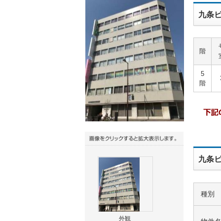
九条ビ
階
5
階
九条ビ
種別
外観