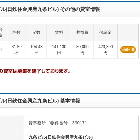
ル(日鉄住金興産九条ビル) その他の貸室情報
号
坪数
㎡数
賃料
共益費
保証金
室
31.59
104.43
141,130
80,000
423,390
3
坪
㎡
円
円
円
ル(日鉄住金興産九条ビル) 基本情報
貸事務所（物件番号：36017）
九条ビル(日鉄住金興産九条ビル)