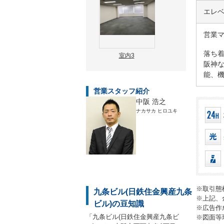
エレ
営業
落ち
室内3
阪神な
能、機
営業スタッフ紹介
中阪 浩之
ナカサカ ヒロユキ
※取引態
九条ビル(日鉄住金興産九条
※上記、
ビル)の豆知識
※広告作
「九条ビル(日鉄住金興産九条ビ
※図面等