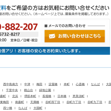
西中島南方
中津
梅田
淀屋橋
本町
心斎橋
なんば
大
千里中央
桃山台
緑地公園
森町
北浜
堺筋本町
長堀橋
日本橋
恵美須町
東梅田
南森町
天満橋
谷町四丁目
谷町六丁目
谷町九丁目
四ツ橋
なんば
大国町