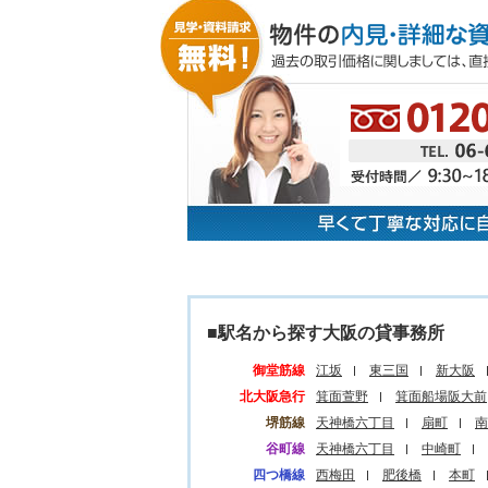
■駅名から探す大阪の貸事務所
御堂筋線
江坂
東三国
新大阪
北大阪急行
箕面萱野
箕面船場阪大前
堺筋線
天神橋六丁目
扇町
南
谷町線
天神橋六丁目
中崎町
四つ橋線
西梅田
肥後橋
本町