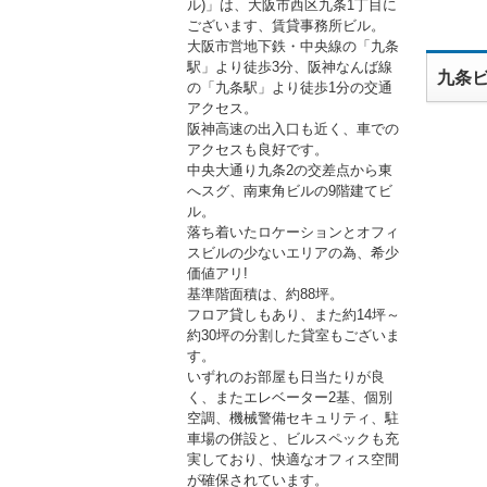
ル)」は、大阪市西区九条1丁目に
ございます、賃貸事務所ビル。
大阪市営地下鉄・中央線の「九条
駅」より徒歩3分、阪神なんば線
九条ビ
の「九条駅」より徒歩1分の交通
アクセス。
阪神高速の出入口も近く、車での
アクセスも良好です。
中央大通り九条2の交差点から東
へスグ、南東角ビルの9階建てビ
ル。
落ち着いたロケーションとオフィ
スビルの少ないエリアの為、希少
価値アリ!
基準階面積は、約88坪。
フロア貸しもあり、また約14坪～
約30坪の分割した貸室もございま
す。
いずれのお部屋も日当たりが良
く、またエレベーター2基、個別
空調、機械警備セキュリティ、駐
車場の併設と、ビルスペックも充
実しており、快適なオフィス空間
が確保されています。