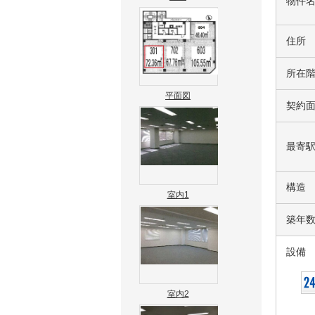
物件
住所
所在
平面図
契約
最寄
構造
室内1
築年
設備
室内2