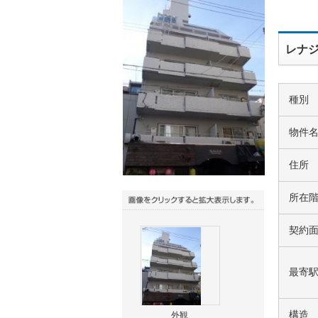
レナジ
種別
物件
住所
所在
契約
最寄
構造
外観