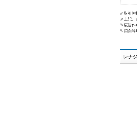
※取引態
※上記、
※広告作
※図面等
レナ