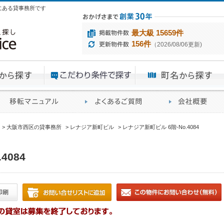
目にある貸事務所です
最大級 15659件
156件
（2026/08/06更新)
エリアから探す
目的から探す
ME
ィス仲介実績
移転マニュアル
賃貸オフィスに関す
大阪市西区の貸事務所
レナジア新町ビル
レナジア新町ビル 6階-No.4084
4084