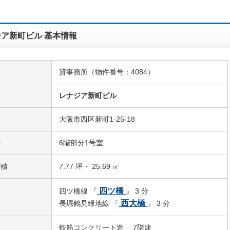
ア新町ビル 基本情報
貸事務所（物件番号：4084）
名
レナジア新町ビル
大阪市西区新町1-25-18
階
6階部分1号室
面積
7.77 坪・ 25.69 ㎡
四ツ橋
四ツ橋線 『
』 3 分
駅
西大橋
長堀鶴見緑地線 『
』 3 分
鉄筋コンクリート造 7階建