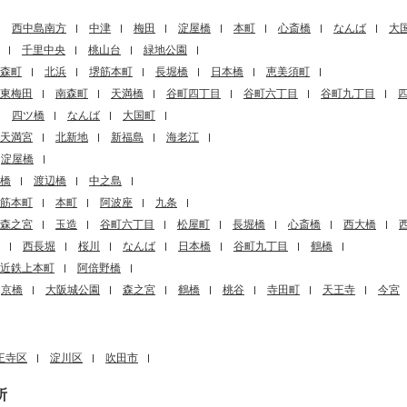
西中島南方
中津
梅田
淀屋橋
本町
心斎橋
なんば
大
千里中央
桃山台
緑地公園
森町
北浜
堺筋本町
長堀橋
日本橋
恵美須町
東梅田
南森町
天満橋
谷町四丁目
谷町六丁目
谷町九丁目
四ツ橋
なんば
大国町
天満宮
北新地
新福島
海老江
淀屋橋
橋
渡辺橋
中之島
筋本町
本町
阿波座
九条
森之宮
玉造
谷町六丁目
松屋町
長堀橋
心斎橋
西大橋
西長堀
桜川
なんば
日本橋
谷町九丁目
鶴橋
近鉄上本町
阿倍野橋
京橋
大阪城公園
森之宮
鶴橋
桃谷
寺田町
天王寺
今宮
王寺区
淀川区
吹田市
所