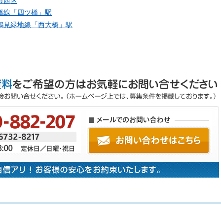
市西区
橋線「
四ツ橋
」駅
鶴見緑地線「
西大橋
」駅