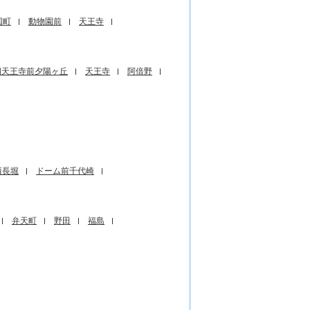
国町
動物園前
天王寺
四天王寺前夕陽ヶ丘
天王寺
阿倍野
西長堀
ドーム前千代崎
弁天町
野田
福島