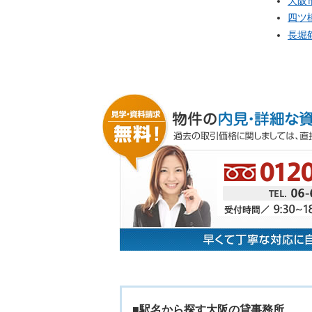
大阪
四ツ
長堀
■駅名から探す大阪の貸事務所