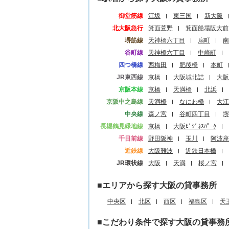
御堂筋線
江坂
東三国
新大阪
北大阪急行
箕面萱野
箕面船場阪大前
堺筋線
天神橋六丁目
扇町
南
谷町線
天神橋六丁目
中崎町
四つ橋線
西梅田
肥後橋
本町
JR東西線
京橋
大阪城北詰
大阪
京阪本線
京橋
天満橋
北浜
京阪中之島線
天満橋
なにわ橋
大江
中央線
森ノ宮
谷町四丁目
堺
長堀鶴見緑地線
京橋
大阪ﾋﾞｼﾞﾈｽﾊﾟｰｸ
千日前線
野田阪神
玉川
阿波座
近鉄線
大阪難波
近鉄日本橋
JR環状線
大阪
天満
桜ノ宮
■エリアから探す大阪の貸事務所
中央区
北区
西区
福島区
天
■こだわり条件で探す大阪の貸事務