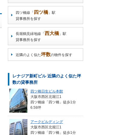
四ツ橋
四ツ橋線「
」駅
貸事務所を探す
西大橋
長堀鶴見緑地線「
」駅
貸事務所を探す
坪数
近隣のよく似た
の物件を探す
レナジア新町ビル 近隣のよく似た坪
数の貸事務所
四ツ橋日生ビル本館
大阪市西区北堀江1
四ツ橋線「四ツ橋」徒歩1分
6.59坪
アークビルディング
大阪市西区北堀江1
四ツ橋線「四ツ橋」徒歩1分