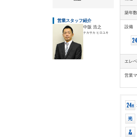
築年
営業スタッフ紹介
設備
中阪 浩之
ナカサカ ヒロユキ
エレ
営業