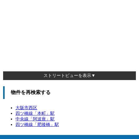
ストリートビューを表示▼
物件を再検索する
大阪市西区
四ツ橋線「
本町
」駅
中央線「
阿波座
」駅
四ツ橋線「
肥後橋
」駅