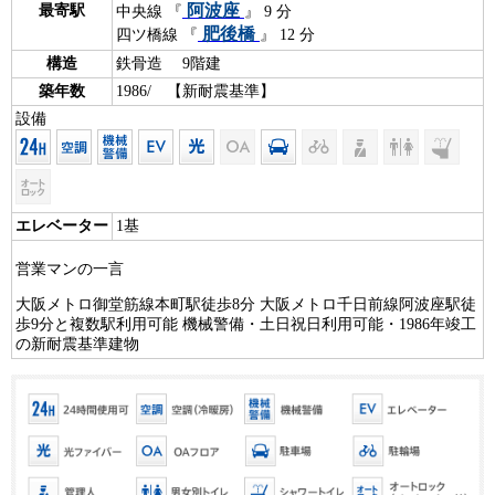
阿波座
最寄駅
中央線 『
』 9 分
肥後橋
四ツ橋線 『
』 12 分
構造
鉄骨造 9階建
築年数
1986/ 【新耐震基準】
設備
エレベーター
1基
営業マンの一言
大阪メトロ御堂筋線本町駅徒歩8分 大阪メトロ千日前線阿波座駅徒
歩9分と複数駅利用可能 機械警備・土日祝日利用可能・1986年竣工
の新耐震基準建物