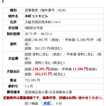
種別
貸事務所（物件番号：4120）
物件名
本町コスモビル
住所
大阪市西区西本町1-14-3
所在階
8階部分号室
契約面積
20.73 坪・ 68.53 ㎡
総額 238,395 円 （税抜）・坪単価 11,500 円/坪 （税
賃料
抜）
総額 262,235 円(税含む)
総額 賃料に含む （税抜）・坪単価 賃料に含む （税
共益費
抜）
総額 賃料に含む (税含む)
238,395
円
11,500
円
総額
(税抜)・坪単価
(税抜)
月額合計
262,235
円
総額
(税含む)
敷金
715,185 円
解約引
1ヶ月
費用備考
賃貸保証加入要/火災保険加入要
本町
四ツ橋線 『
』 4 分