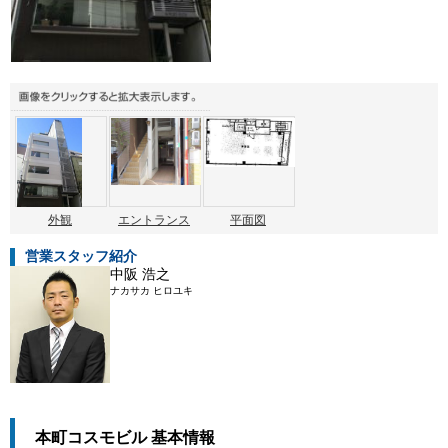
外観
エントランス
平面図
営業スタッフ紹介
中阪 浩之
ナカサカ ヒロユキ
本町コスモビル 基本情報