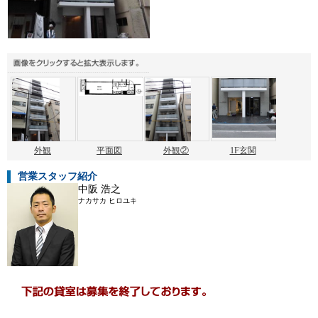
外観
平面図
外観②
1F玄関
営業スタッフ紹介
中阪 浩之
ナカサカ ヒロユキ