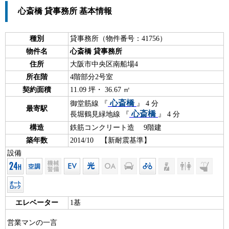
心斎橋 貸事務所 基本情報
種別
貸事務所（物件番号：41756）
物件名
心斎橋 貸事務所
住所
大阪市中央区南船場4
所在階
4階部分2号室
契約面積
11.09 坪・ 36.67 ㎡
心斎橋
御堂筋線 『
』 4 分
最寄駅
心斎橋
長堀鶴見緑地線 『
』 4 分
構造
鉄筋コンクリート造 9階建
築年数
2014/10 【新耐震基準】
設備
エレベーター
1基
営業マンの一言