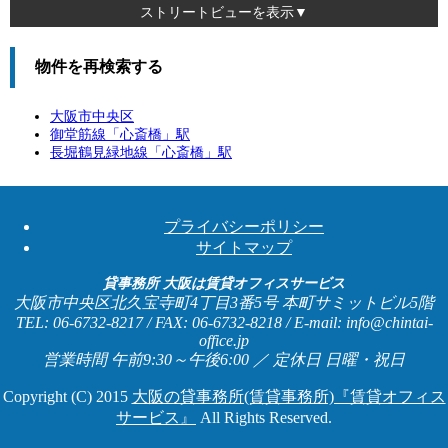
ストリートビューを表示▼
物件を再検索する
大阪市中央区
御堂筋線「
心斎橋
」駅
長堀鶴見緑地線「
心斎橋
」駅
プライバシーポリシー
サイトマップ
貸事務所 大阪は賃貸オフィスサービス
大阪市中央区北久宝寺町4丁目3番5号 本町サミットビル5階
TEL: 06-6732-8217 / FAX: 06-6732-8218 / E-mail: info@chintai-
office.jp
営業時間 午前9:30～午後6:00 ／ 定休日 日曜・祝日
Copyright (C) 2015
大阪の貸事務所(賃貸事務所)『賃貸オフィス
サービス』
All Rights Reserved.